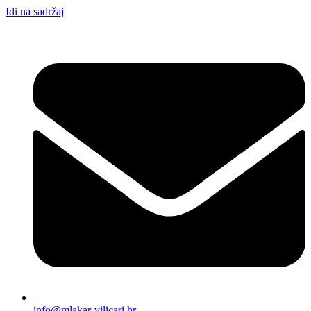
Idi na sadržaj
info@mlakar-vilicari.hr