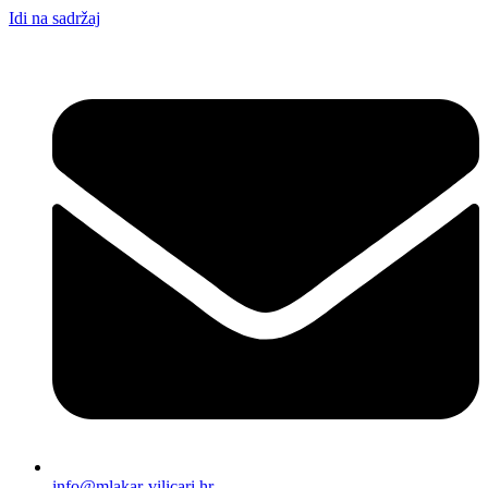
Idi na sadržaj
info@mlakar-vilicari.hr