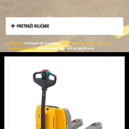
PRETRAŽI VILIČARE
Početna
/ Kategorije modela /
Viličari
/
Ručni viličari
/
Ručni
baterijski viličari
/ Ručni baterijski viličar bez krana