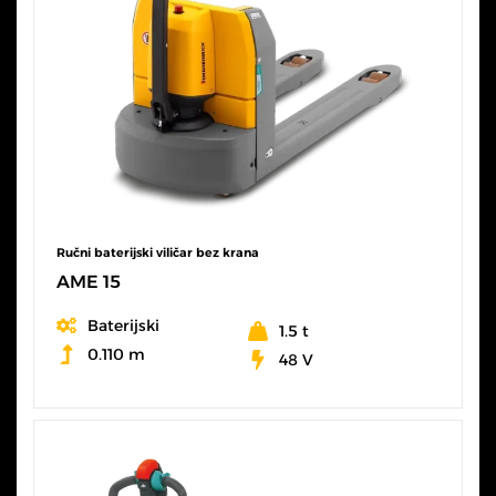
Ručni baterijski viličar bez krana
AME 15
Baterijski
1.5 t
0.110 m
48 V
SVE KARAKTERISTIKE