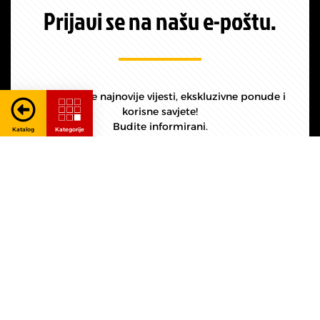
Prijavi se na našu e-poštu.
Prvi saznajte najnovije vijesti, ekskluzivne ponude i
korisne savjete!
Budite informirani.
Prijava -
Pretplati se
Newsletter
Zaštita privatnosti i GDPR
Želim se prijaviti na e-poštu Mlakar viličara te dajem svoju
privolu za korištenje osobnih podataka u svrhu slanja
promotivnih e-mailova