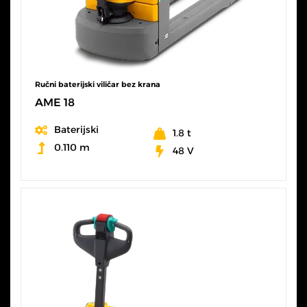
Ručni baterijski viličar bez krana
AME 18
Baterijski
1.8 t
0.110 m
48 V
SVE KARAKTERISTIKE