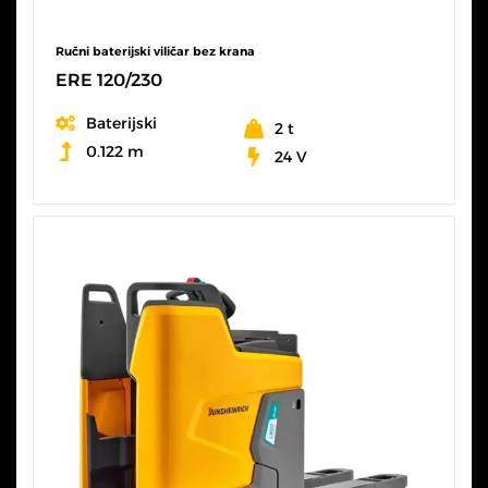
Ručni baterijski viličar bez krana
ERE 120/230
Baterijski
2 t
0.122 m
24 V
SVE KARAKTERISTIKE