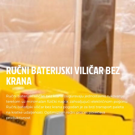
RUČNI BATERIJSKI VILIČAR BEZ
KRANA
Ručni baterijski viličari bez krana osiguravaju jednostavno rukovanje
teretom uz minimalan fizički napor, zahvaljujući električnom pogonu.
Ručni baterijski viličar bez krana pogodan je za brzi transport paleta
na kratke udaljenosti. Optimiziran radni proces povećava
produktivnost.