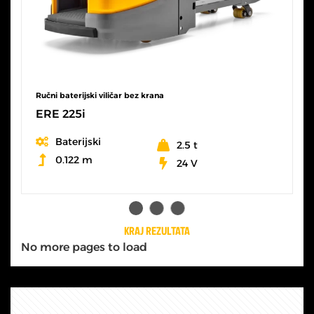
Ručni baterijski viličar bez krana
ERE 225i
Baterijski
2.5 t
0.122 m
24 V
SVE KARAKTERISTIKE
KRAJ REZULTATA
No more pages to load