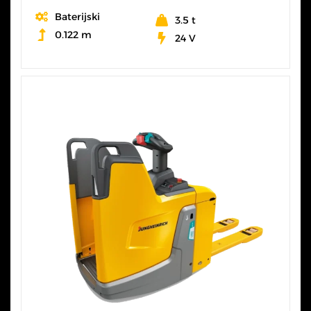
Baterijski
3.5 t
0.122 m
24 V
SVE KARAKTERISTIKE