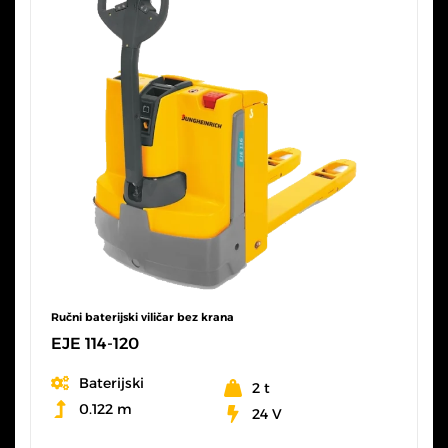
Ručni baterijski viličar bez krana
EJE 114-120
Baterijski
2 t
0.122 m
24 V
SVE KARAKTERISTIKE