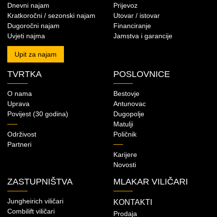
Dnevni najam
Prijevoz
Kratkoročni / sezonski najam
Utovar / istovar
Dugoročni najam
Financiranje
Uvjeti najma
Jamstva i garancije
Upit za najam
TVRTKA
POSLOVNICE
O nama
Bestovje
Uprava
Antunovac
Povijest (30 godina)
Dugopolje
Matulji
Održivost
Poličnik
Partneri
Karijere
Novosti
ZASTUPNIŠTVA
MLAKAR VILIČARI
Jungheirich viličari
KONTAKTI
Combilift viličari
Prodaja