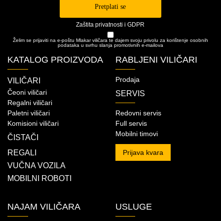
Pretplati se
Zaštita privatnosti i GDPR
Želim se prijaviti na e-poštu Mlakar viličara te dajem svoju privolu za korištenje osobnih
podataka u svrhu slanja promotivnih e-mailova
KATALOG PROIZVODA
RABLJENI VILIČARI
Prodaja
VILIČARI
Čeoni viličari
SERVIS
Regalni viličari
Paletni viličari
Redovni servis
Komisioni viličari
Full servis
Mobilni timovi
ČISTAČI
REGALI
Prijava kvara
VUČNA VOZILA
MOBILNI ROBOTI
NAJAM VILIČARA
USLUGE