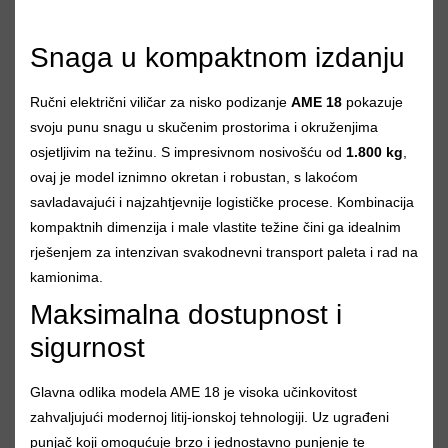
Snaga u kompaktnom izdanju
Ručni električni viličar za nisko podizanje
AME 18
pokazuje
svoju punu snagu u skučenim prostorima i okruženjima
osjetljivim na težinu. S impresivnom nosivošću od
1.800 kg
,
ovaj je model iznimno okretan i robustan, s lakoćom
savladavajući i najzahtjevnije logističke procese. Kombinacija
kompaktnih dimenzija i male vlastite težine čini ga idealnim
rješenjem za intenzivan svakodnevni transport paleta i rad na
kamionima.
Maksimalna dostupnost i
sigurnost
Glavna odlika modela AME 18 je visoka učinkovitost
zahvaljujući modernoj litij-ionskoj tehnologiji. Uz ugrađeni
punjač koji omogućuje brzo i jednostavno punjenje te