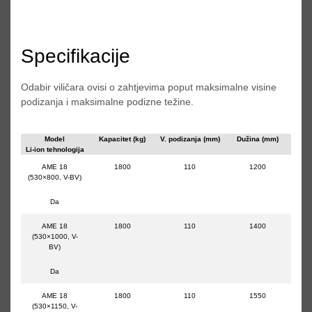
Specifikacije
Odabir viličara ovisi o zahtjevima poput maksimalne visine
podizanja i maksimalne podizne težine.
Model
Kapacitet (kg)
V. podizanja (mm)
Dužina (mm)
Li-ion tehnologija
AME 18
1800
110
1200
(530×800, V-BV)
Da
AME 18
1800
110
1400
(530×1000, V-
BV)
Da
AME 18
1800
110
1550
(530×1150, V-