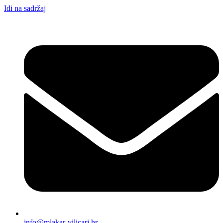
Idi na sadržaj
info@mlakar-vilicari.hr