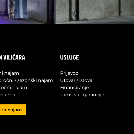
M VILIČARA
USLUGE
i najam
Prijevoz
oročni / sezonski najam
Utovar / istovar
očni najam
Financiranje
i najma
Jamstva i garancije
t za najam