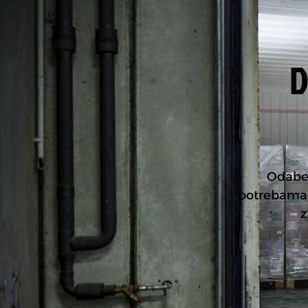
D
Odaber
potrebama
z