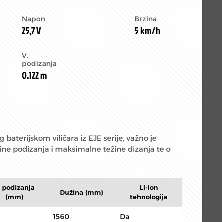
Napon
Brzina
25,7 V
5 km/h
V.
podizanja
0.122 m
baterijskom viličara iz EJE serije, važno je
ne podizanja i maksimalne težine dizanja te o
. podizanja
Li-ion
Dužina (mm)
(mm)
tehnologija
1560
Da