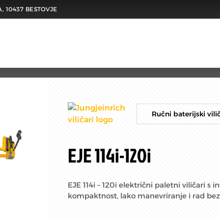
A, 10437 BESTOVJE
Ručni baterijski vili
EJE 114i-120i
EJE 114i – 120i električni paletni viličari 
kompaktnost, lako manevriranje i rad be