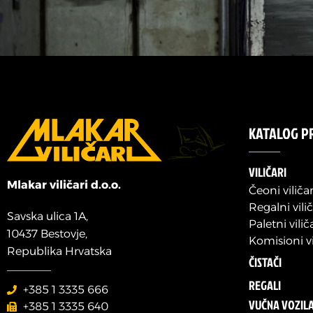
KATALOG P
VILIČARI
Mlakar viličari d.o.o.
Čeoni viličar
Regalni vilič
Savska ulica 1A,
Paletni vilič
10437 Bestovje,
Komisioni vi
Republika Hrvatska
ČISTAČI
REGALI
+385 1 3335 666
VUČNA VOZIL
+385 1 3335 640