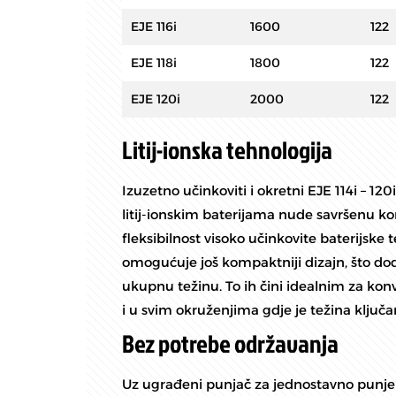
EJE 116i
1600
122
EJE 118i
1800
122
EJE 120i
2000
122
Litij-ionska tehnologija
Izuzetno učinkoviti i okretni EJE 114i – 120i
litij-ionskim baterijama nude savršenu ko
fleksibilnost visoko učinkovite baterijske t
omogućuje još kompaktniji dizajn, što do
ukupnu težinu. To ih čini idealnim za ko
i u svim okruženjima gdje je težina ključan
Bez potrebe održavanja
Uz ugrađeni punjač za jednostavno punjen