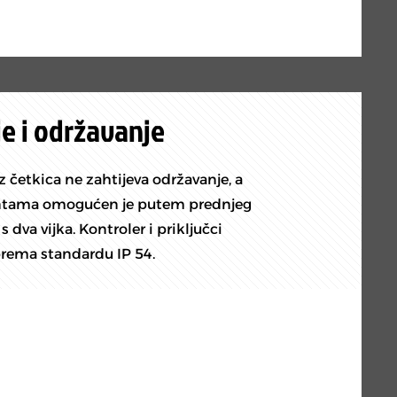
e i održavanje
četkica ne zahtijeva održavanje, a
ntama omogućen je putem prednjeg
 dva vijka. Kontroler i priključci
 prema standardu IP 54.