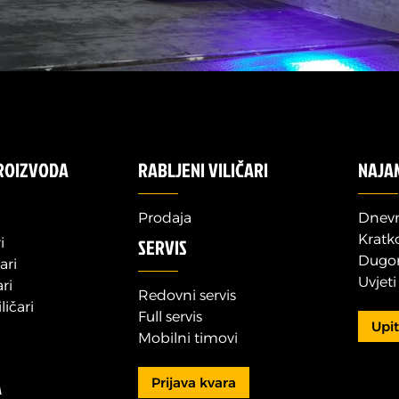
ROIZVODA
RABLJENI VILIČARI
NAJA
Prodaja
Dnevn
Kratk
SERVIS
i
Dugor
ari
Uvjet
ari
Redovni servis
ličari
Full servis
Upi
Mobilni timovi
Prijava kvara
A