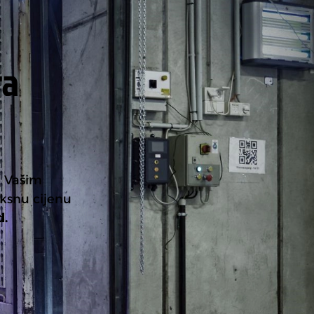
ra
 Vašim
iksnu cijenu
d.