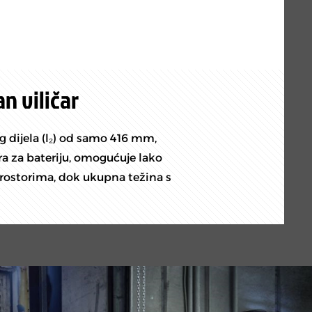
n viličar
g dijela (l₂) od samo 416 mm,
 za bateriju, omogućuje lako
rostorima, dok ukupna težina s