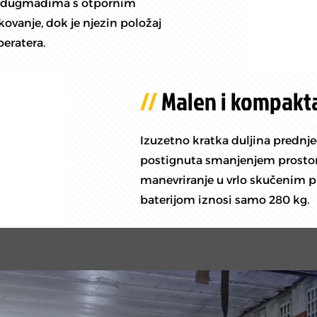
 i dugmadima s otpornim
ovanje, dok je njezin položaj
eratera.
Malen i kompakta
Izuzetno kratka duljina prednje
postignuta smanjenjem prostora
manevriranje u vrlo skučenim p
baterijom iznosi samo 280 kg.