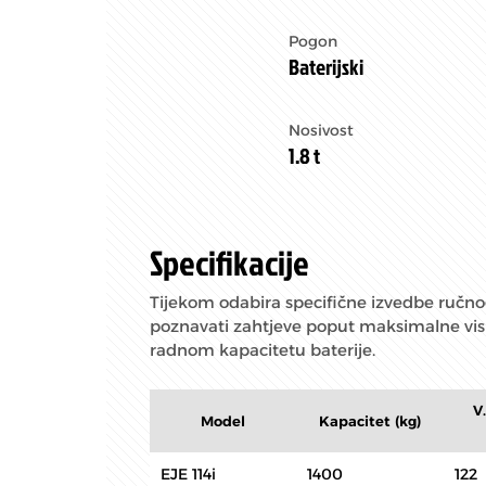
Pogon
Baterijski
Nosivost
1.8 t
Specifikacije
Tijekom odabira specifične izvedbe ručnog 
poznavati zahtjeve poput maksimalne visi
radnom kapacitetu baterije.
V
Model
Kapacitet (kg)
EJE 114i
1400
122