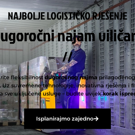
NAJBOLJE LOGISTIČKO RJEŠENJE
ugoročni najam viliča
//
ite fleksibilnost
dugoročnog najma
prilagođenog
.
Uz suvremene tehnologije, inovativna rješenja i f
a sve uključene usluge – budite uvijek
korak ispre
Isplanirajmo zajedno