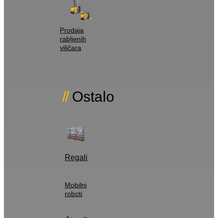
Prodaja
rabljenih
viličara
Ostalo
Regali
Mobilni
roboti