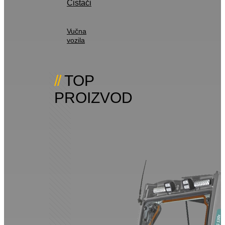
Čistači
Vučna
vozila
TOP
PROIZVOD