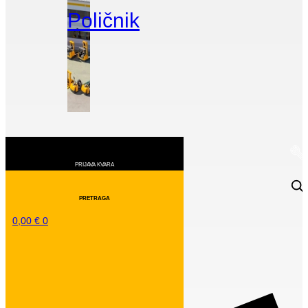
Poličnik
0,00
€
0