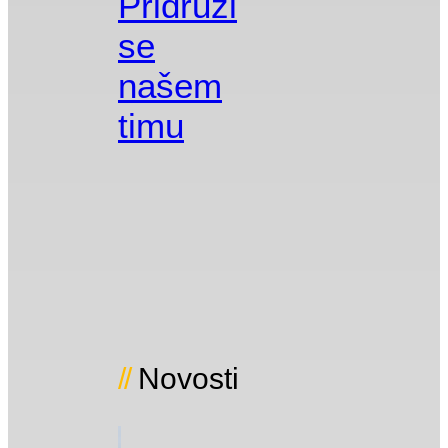
Pridruži
se
našem
timu
Novosti