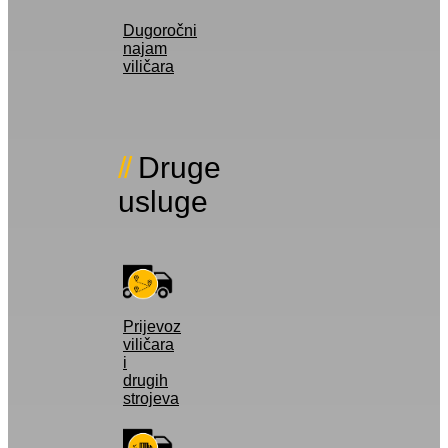
Dugoročni
najam
viličara
Druge
usluge
Prijevoz
viličara
i
drugih
strojeva