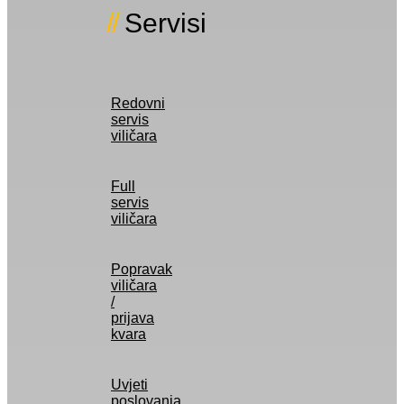
Servisi
Redovni
servis
viličara
Full
servis
viličara
Popravak
viličara
/
prijava
kvara
Uvjeti
poslovanja