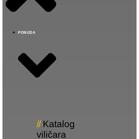
PONUDA
Katalog
viličara