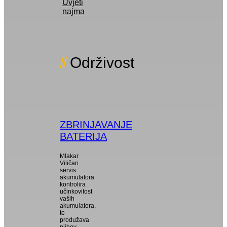
Uvjeti
najma
Održivost
ZBRINJAVANJE
BATERIJA
Mlakar
Viličari
servis
akumulatora
kontrolira
učinkovitost
vaših
akumulatora,
te
produžava