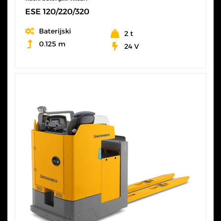
ESE 120/220/320
Baterijski
2 t
0.125 m
24 V
SVE KARAKTERISTIKE