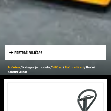
PRETRAŽI VILIČARE
Početna
/ Kategorije modela /
Viličari
/
Ručni viličari
/ Ručni
paletni viličar