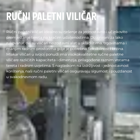
RUČNI PALETNI VILIČAR
Ručni paletni viličari idealno su rješenje za jednostavno i učinkovito
premještanje tereta na kraćim udaljenostima. Dizajnirani za lako
rukovanje, ovi su viličari neizostavni alat u skladištima, trgovinama i
manjim radnim prostorima gdje je potrebna fleksibilnost i brzina.
Mlakar viličari u svojoj ponudi ima visokokvalitetne ručne paletne
viličare različitih kapaciteta i dimenzija, prilagođene raznim vrstama
tereta i radnim uvjetima. S naglaskom na izdržljivost i jednostavnost
korištenja, naši ručni paletni viličari osiguravaju sigurnost i pouzdanost
u svakodnevnom radu.