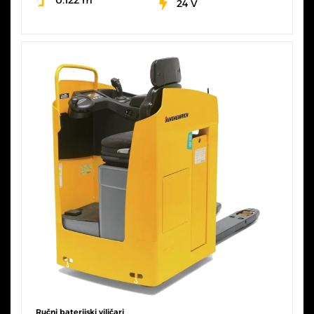
24 V
SVE KARAKTERISTIKE
Ručni baterijski viličari