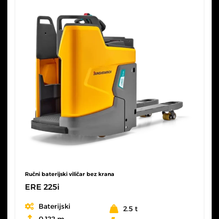
Ručni baterijski viličar bez krana
ERE 225i
Baterijski
2.5 t
0.122 m