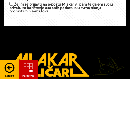
Želim se prijaviti na e-poštu Mlakar viličara te dajem svoju
privolu za korištenje osobnih podataka u svrhu slanja
promotivnih e-mailova
Mlakar viličari d.o.o.
+385 1 3335 666
Savska ulica 1A,
+385 1 3335 640
10437 Bestovje,
info@mlakar-vilicari.hr
Republika Hrvatska