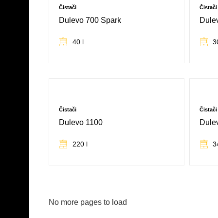
Čistači
Čistači
Dulevo 700 Spark
Dule
40 l
3
SVE KARAKTERISTIKE
Čistači
Čistači
Dulevo 1100
Dule
220 l
3
SVE KARAKTERISTIKE
No more pages to load