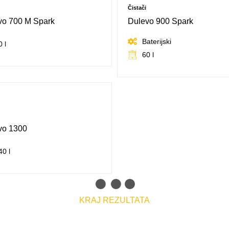
Čistači
vo 700 M Spark
Dulevo 900 Spark
Baterijski
0 l
SVE KARAKTERISTIKE
60 l
SVE KARAKTERISTIKE
vo 1300
40 l
SVE KARAKTERISTIKE
KRAJ REZULTATA