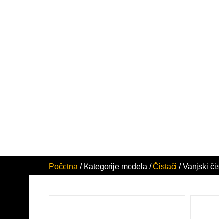
VANJSKI ČISTAČI
Dulevo vanjski čistači dizajnirani su za vrhunsko čišćenje svih vanjskih
upravljivošću, kompaktnošću i brzinom, a istovremeno osiguravaju viso
uz minimalan utjecaj na okoliš – smanjenu emisiju prašine i CO₂. Ideal
cesta, trgova, parkirališta i drugih javnih površina.
Početna
/ Kategorije modela /
Čistači
/ Vanjski či