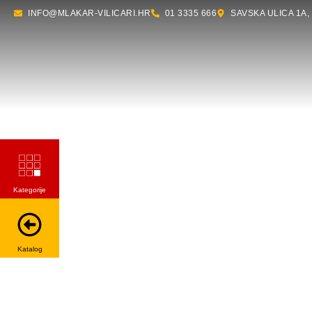
INFO@MLAKAR-VILICARI.HR
01 3335 666
SAVSKA ULICA 1A,