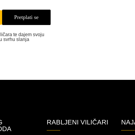
Pretplati se
iličara te dajem svoju
u svrhu slanja
G
RABLJENI VILIČARI
NAJ
ODA