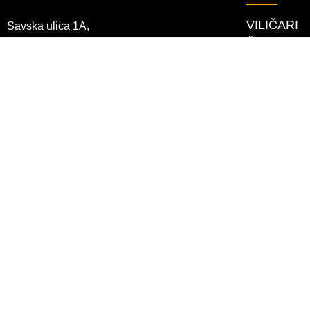
VILIČARI
Savska ulica 1A,
Čeoni viličar
10437 Bestovje,
Regalni vilič
Republika Hrvatska
Paletni viliča
Komisioni vil
+385 1 3335 666
ČISTAČI
+385 1 3335 640
info@mlakar-vilicari.hr
REGALI
VUČNA VO
MOBILNI 
TVRTKA
O nama
Uprava
Povijest (30