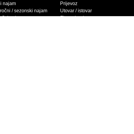
i najam
Prijevoz
ročni / sezonski najam
Utovar / istovar
očni najam
Financiranje
 najma
Jamstva i garancije
 za najam
TUPNIŠTVA
MLAKAR VILIČARI
irich viličari
KONTAKTI
ft viličari
Prodaja
ličari
Servis