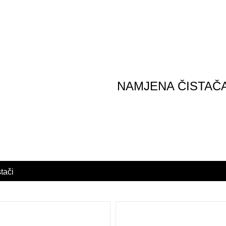
NAMJENA ČISTAČ
 površina. Odlikuju se
ku učinkovitost čišćenja
ni su za održavanje
stači