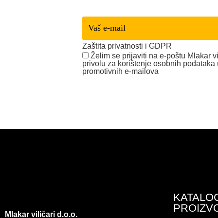
Prijava -
Newsletter
Zaštita privatnosti i GDPR
Želim se prijaviti na e-poštu Mlakar v
privolu za korištenje osobnih podataka 
promotivnih e-mailova
KATALO
PROIZV
Mlakar viličari d.o.o.