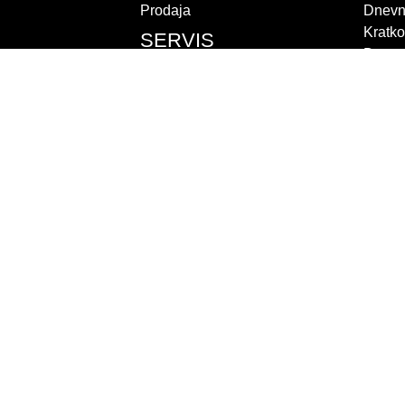
Prodaja
Dnevn
Kratko
SERVIS
Dugor
i
Uvjeti
ari
Redovni servis
ri
Full servis
ičari
Upit
Mobilni timovi
Prijava kvara
ZILA
ROBOTI
POSLOVNICE
ZAS
Bestovje
Junghe
Antunovac
Combili
 godina)
Dugopolje
Heli vi