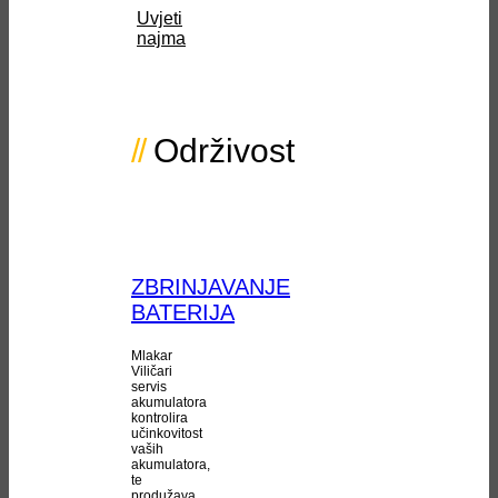
Uvjeti
najma
Održivost
ZBRINJAVANJE
BATERIJA
Mlakar
Viličari
servis
akumulatora
kontrolira
učinkovitost
vaših
akumulatora,
te
produžava