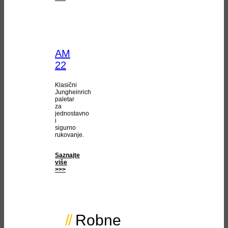
AM
22
Klasični
Jungheinrich
paletar
za
jednostavno
i
sigurno
rukovanje.
Saznajte
više
>>>
Robne