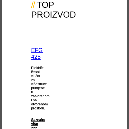
TOP
PROIZVOD
EFG
425
Električni
čeoni
viličar
za
višestruke
primjene
u
zatvorenom
i na
otvorenom
prostoru.
Saznajte
više
>>>