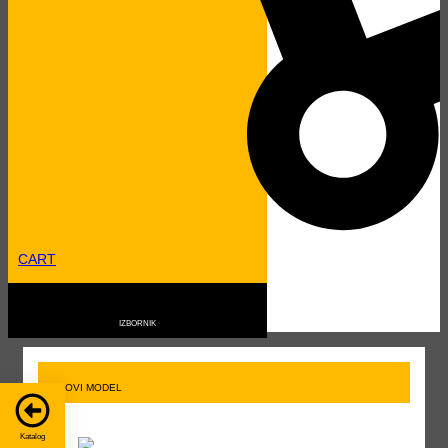
Upit za model
Zainteresirani ste za kupnju ili najam ovog modela?
CART
NOVI MODEL
Zatražite ponudu