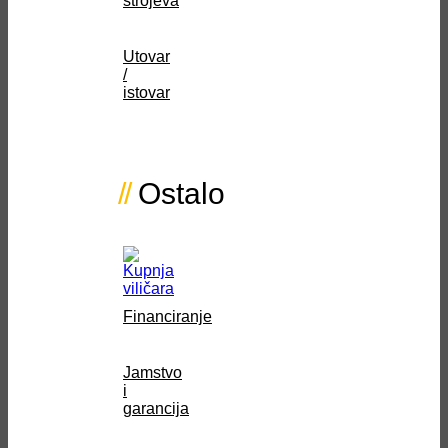
strojeva
Utovar
/
istovar
Ostalo
Financiranje
Jamstvo
i
garancija