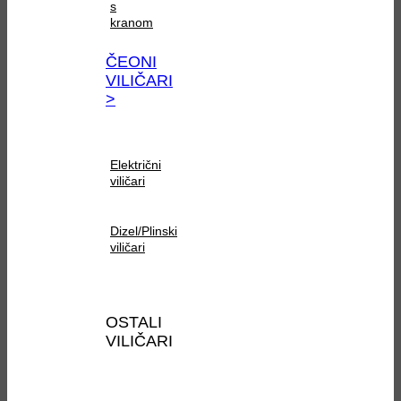
s
kranom
ČEONI
VILIČARI
>
Električni
viličari
Dizel/Plinski
viličari
OSTALI
VILIČARI