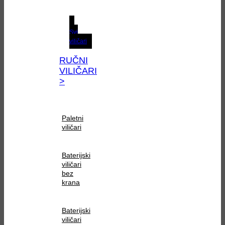
Svi
viličari
RUČNI
VILIČARI
>
Paletni
viličari
Baterijski
viličari
bez
krana
Baterijski
viličari