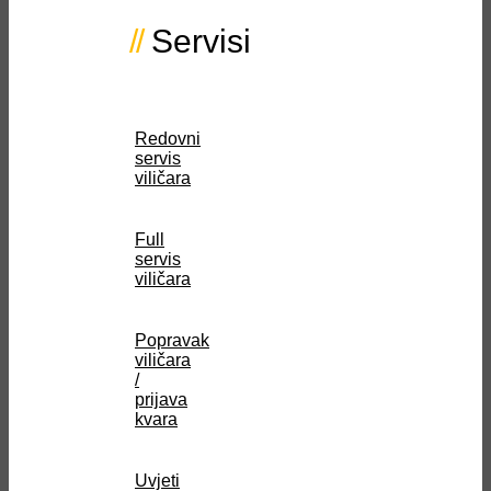
Servisi
Redovni
servis
viličara
Full
servis
viličara
Popravak
viličara
/
prijava
kvara
Uvjeti