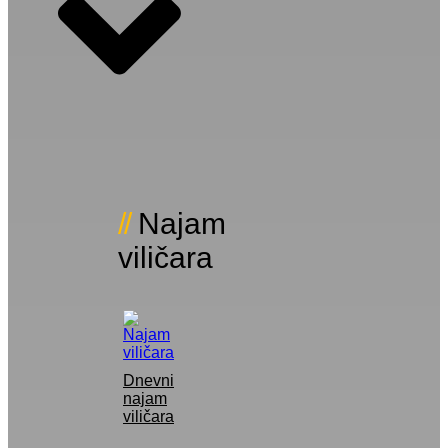
Najam
viličara
Dnevni
najam
viličara