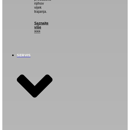
njihov
vijek
trajanja.
Saznajte
više
>>>
SERVIS