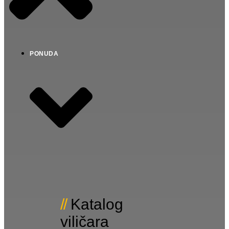
PONUDA
Katalog
viličara