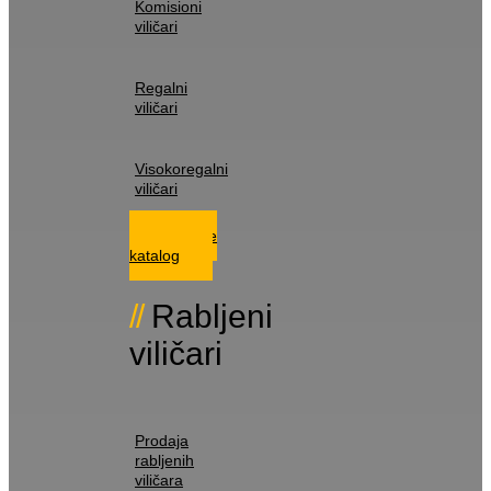
Komisioni
viličari
Regalni
viličari
Visokoregalni
viličari
Istražite
katalog
Rabljeni
viličari
Prodaja
rabljenih
viličara