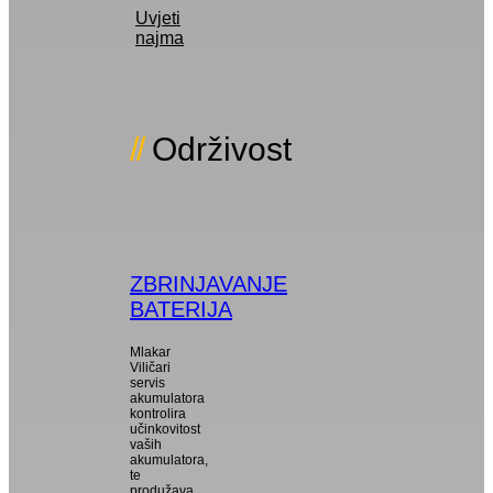
Uvjeti
najma
Održivost
ZBRINJAVANJE
BATERIJA
Mlakar
Viličari
servis
akumulatora
kontrolira
učinkovitost
vaših
akumulatora,
te
produžava