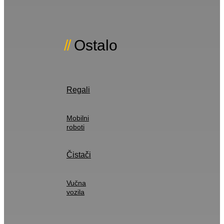
Ostalo
Regali
Mobilni
roboti
Čistači
Vučna
vozila