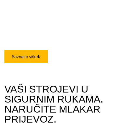
STROJEVA
Trebate pouzdan transport viličara do vašeg skladišta, gradilišta ili
proizvodnog pogona? Mlakar Viličari nude vam vrhunsku uslugu
prijevoza viličara i ostalih strojeva diljem Hrvatske, osiguravajući
siguran i pravovremen prijevoz svih vrsta viličara i specijalizirane
mehanizacije.
Saznajte više
VAŠI STROJEVI U
SIGURNIM RUKAMA.
NARUČITE MLAKAR
PRIJEVOZ.