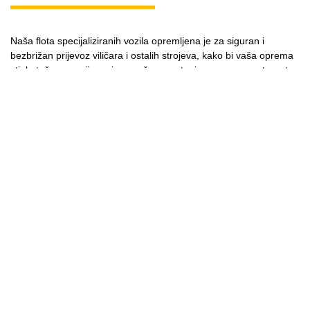
Naša flota specijaliziranih vozila opremljena je za siguran i
bezbrižan prijevoz viličara i ostalih strojeva, kako bi vaša oprema
stigla točno na vrijeme i u savršenom stanju, spremna za trenutnu
upotrebu. Bez obzira na veličinu ili vrstu viličara, osiguravamo
pažljiv utovar, osiguranje tijekom transporta i pravovremenu
dostavu.