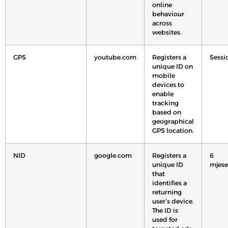
online
behaviour
across
websites.
GPS
youtube.com
Registers a
Sessi
unique ID on
mobile
devices to
enable
tracking
based on
geographical
GPS location.
NID
google.com
Registers a
6
unique ID
mjese
that
identifies a
returning
user’s device.
The ID is
used for