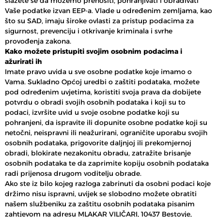
slažete se da možemo prenositi, pohranjivati i obrađivati
Vaše podatke izvan EEP-a. Vlade u određenim zemljama, kao
što su SAD, imaju široke ovlasti za pristup podacima za
sigurnost, prevenciju i otkrivanje kriminala i svrhe
provođenja zakona.
Kako možete pristupiti svojim osobnim podacima i
ažurirati ih
Imate pravo uvida u sve osobne podatke koje imamo o
Vama. Sukladno Općoj uredbi o zaštiti podataka, možete
pod određenim uvjetima, koristiti svoja prava da dobijete
potvrdu o obradi svojih osobnih podataka i koji su to
podaci, izvršite uvid u svoje osobne podatke koji su
pohranjeni, da ispravite ili dopunite osobne podatke koji su
netočni, neispravni ili neažurirani, ograničite uporabu svojih
osobnih podataka, prigovorite daljnjoj ili prekomjernoj
obradi, blokirate nezakonitu obradu, zatražite brisanje
osobnih podataka te da zaprimite kopiju osobnih podataka
radi prijenosa drugom voditelju obrade.
Ako ste iz bilo kojeg razloga zabrinuti da osobni podaci koje
držimo nisu ispravni, uvijek se slobodno možete obratiti
našem službeniku za zaštitu osobnih podataka pisanim
zahtjevom na adresu MLAKAR VILIČARI, 10437 Bestovje,