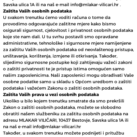
Savska ulica 1A ili na naš e-mail info@mlakar-vilicari.hr .
Zaštita Vaših osobnih podataka
U svakom trenutku ćemo voditi računa o tome da
provodimo odgovarajuće zaštitne mjere kako bismo
osigurali sigurnost, cjelovitost i privatnost osobnih podataka
koje ste nam dali. U tu svrhu postavili smo opravdane
administrativne, tehnološke i sigurnosne mjere namijenjene
za zaštitu Vaših osobnih podataka od neovlaštenog pristupa,
uništavanja, korištenja, izmjene ili otkrivanja. Također,
slijedimo sigurnosne postupke koji zahtijevaju važeći zakoni
o zaštiti privatnosti te je pristup istima omogućen samo
našim zaposlenicima. Naši zaposlenici mogu obrađivati Vaše
osobne podatke samo u skladu s Općom uredbom o zaštiti
podataka i važećem Zakonu o zaštiti osobnih podataka.
Zaštita Vaših prava u vezi osobnih podataka
Ukoliko u bilo kojem trenutku smatrate da smo prekršili
Zakon o zaštiti osobnih podataka, možete se slobodno
obratiti našem službeniku za zaštitu osobnih podataka na
adresu MLAKAR VILIČARI, 10437 Bestovje, Savska ulica 1A ili
na naš e-mail info@mlakar-vilicari.hr
Također, u svakom trenutku možete podnijeti i pritužbu