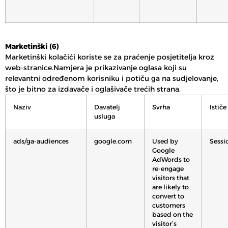
Marketinški (6)
Marketinški kolačići koriste se za praćenje posjetitelja kroz
web-stranice.Namjera je prikazivanje oglasa koji su
relevantni određenom korisniku i potiču ga na sudjelovanje,
što je bitno za izdavače i oglašivače trećih strana.
Naziv
Davatelj
Svrha
Ističe
usluga
ads/ga-audiences
google.com
Used by
Sessi
Google
AdWords to
re-engage
visitors that
are likely to
convert to
customers
based on the
visitor’s