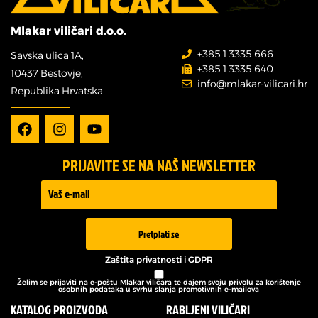
Mlakar viličari d.o.o.
+385 1 3335 666
Savska ulica 1A,
+385 1 3335 640
10437 Bestovje,
info@mlakar-vilicari.hr
Republika Hrvatska
PRIJAVITE SE NA NAŠ NEWSLETTER
Prijava -
Newsletter
Pretplati se
Zaštita privatnosti i GDPR
Želim se prijaviti na e-poštu Mlakar viličara te dajem svoju privolu za korištenje
osobnih podataka u svrhu slanja promotivnih e-mailova
KATALOG PROIZVODA
RABLJENI VILIČARI