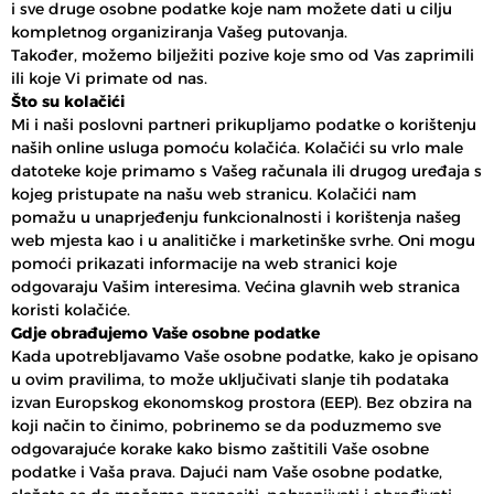
i sve druge osobne podatke koje nam možete dati u cilju
kompletnog organiziranja Vašeg putovanja.
Također, možemo bilježiti pozive koje smo od Vas zaprimili
ili koje Vi primate od nas.
Što su kolačići
Mi i naši poslovni partneri prikupljamo podatke o korištenju
naših online usluga pomoću kolačića. Kolačići su vrlo male
datoteke koje primamo s Vašeg računala ili drugog uređaja s
kojeg pristupate na našu web stranicu. Kolačići nam
pomažu u unaprjeđenju funkcionalnosti i korištenja našeg
web mjesta kao i u analitičke i marketinške svrhe. Oni mogu
pomoći prikazati informacije na web stranici koje
odgovaraju Vašim interesima. Većina glavnih web stranica
koristi kolačiće.
Gdje obrađujemo Vaše osobne podatke
Kada upotrebljavamo Vaše osobne podatke, kako je opisano
u ovim pravilima, to može uključivati slanje tih podataka
izvan Europskog ekonomskog prostora (EEP). Bez obzira na
koji način to činimo, pobrinemo se da poduzmemo sve
odgovarajuće korake kako bismo zaštitili Vaše osobne
podatke i Vaša prava. Dajući nam Vaše osobne podatke,