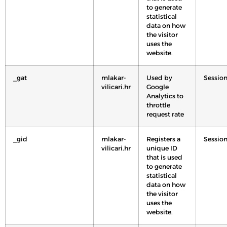
to generate
statistical
data on how
the visitor
uses the
website.
_gat
mlakar-
Used by
Sessio
vilicari.hr
Google
Analytics to
throttle
request rate
_gid
mlakar-
Registers a
Sessio
vilicari.hr
unique ID
that is used
to generate
statistical
data on how
the visitor
uses the
website.