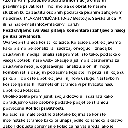
Ako su Vam potrebne dodatne informacije o našim
pravilima privatnosti, molimo da se obratite našem
službeniku za zaštitu osobnih podataka pisanim zahtjevom
na adresu MLAKAR VILIČARI, 10437 Bestovje, Savska ulica 1A
ili na naš e-mail info@mlakar-vilicari.hr
Pozdravljamo sva Vaša pitanja, komentare i zahtjeve o našoj
politici privatnosti.
Ova web-stranica koristi kolačiće. Kolačiće upotrebljavamo
kako bismo personalizirali sadržaj, omogućili značajke
društvenih medija i analizirali promet. Isto tako, podatke o
vašoj upotrebi naše web-lokacije dijelimo s partnerima za
društvene medije, oglašavanje i analizu, a oni ih mogu
kombinirati s drugim podacima koje ste im pružili ili koje su
prikupili dok ste upotrebljavali njihove usluge. Nastavkom
korištenja naših internetskih stranica vi prihvaćate našu
upotrebu kolačića.
Ukoliko želite promijeniti svoju dozvolu ili saznati kako
obrađujemo vaše osobne podatke posjetite stranicu
posvećenu
Politici privatnosti
.
Kolačići su male tekstne datoteke kojima se koriste
internetske stranice kako bi unaprijedile korisničko iskustvo.
Zakon dopušta spremanje kolačića na vaš uređaj ako je