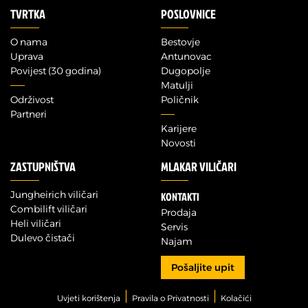
TVRTKA
POSLOVNICE
O nama
Bestovje
Uprava
Antunovac
Povijest (30 godina)
Dugopolje
Matulji
Održivost
Poličnik
Partneri
Karijere
Novosti
ZASTUPNIŠTVA
MLAKAR VILIČARI
Jungheirich viličari
KONTAKTI
Combilift viličari
Prodaja
Heli viličari
Servis
Dulevo čistači
Najam
Pošaljite upit
|
|
Uvjeti korištenja
Pravila o Privatnosti
Kolačići