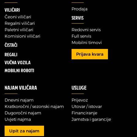
Prodaja
VILIČARI
Čeoni viličari
SERVIS
Regalni viličari
Paletni viličari
Redovni servis
Komisioni viličari
Full servis
Mobilni timovi
ČISTAČI
REGALI
Prijava kvara
VUČNA VOZILA
MOBILNI ROBOTI
NAJAM VILIČARA
USLUGE
Dnevni najam
Prijevoz
Kratkoročni / sezonski najam
Utovar / istovar
Dugoročni najam
Financiranje
Uvjeti najma
Jamstva i garancije
Upit za najam