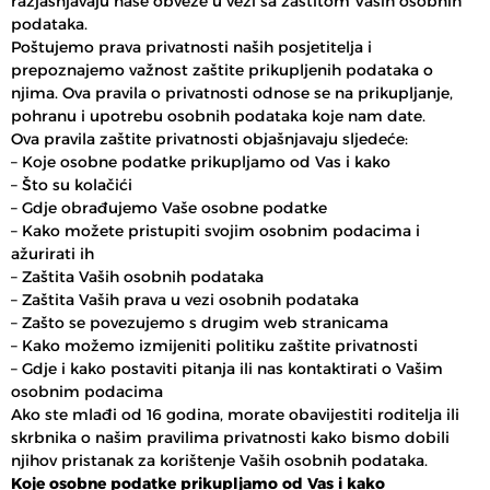
razjašnjavaju naše obveze u vezi sa zaštitom Vaših osobnih
podataka.
Poštujemo prava privatnosti naših posjetitelja i
prepoznajemo važnost zaštite prikupljenih podataka o
njima. Ova pravila o privatnosti odnose se na prikupljanje,
pohranu i upotrebu osobnih podataka koje nam date.
Ova pravila zaštite privatnosti objašnjavaju sljedeće:
– Koje osobne podatke prikupljamo od Vas i kako
– Što su kolačići
– Gdje obrađujemo Vaše osobne podatke
– Kako možete pristupiti svojim osobnim podacima i
ažurirati ih
– Zaštita Vaših osobnih podataka
– Zaštita Vaših prava u vezi osobnih podataka
– Zašto se povezujemo s drugim web stranicama
– Kako možemo izmijeniti politiku zaštite privatnosti
– Gdje i kako postaviti pitanja ili nas kontaktirati o Vašim
osobnim podacima
Ako ste mlađi od 16 godina, morate obavijestiti roditelja ili
skrbnika o našim pravilima privatnosti kako bismo dobili
njihov pristanak za korištenje Vaših osobnih podataka.
Koje osobne podatke prikupljamo od Vas i kako