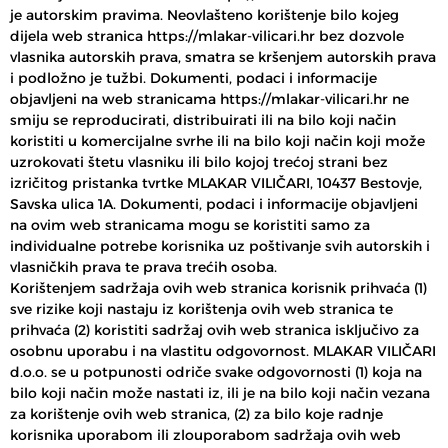
je autorskim pravima. Neovlašteno korištenje bilo kojeg
dijela web stranica https://mlakar-vilicari.hr bez dozvole
vlasnika autorskih prava, smatra se kršenjem autorskih prava
i podložno je tužbi. Dokumenti, podaci i informacije
objavljeni na web stranicama https://mlakar-vilicari.hr ne
smiju se reproducirati, distribuirati ili na bilo koji način
koristiti u komercijalne svrhe ili na bilo koji način koji može
uzrokovati štetu vlasniku ili bilo kojoj trećoj strani bez
izričitog pristanka tvrtke MLAKAR VILIČARI, 10437 Bestovje,
Savska ulica 1A. Dokumenti, podaci i informacije objavljeni
na ovim web stranicama mogu se koristiti samo za
individualne potrebe korisnika uz poštivanje svih autorskih i
vlasničkih prava te prava trećih osoba.
Korištenjem sadržaja ovih web stranica korisnik prihvaća (1)
sve rizike koji nastaju iz korištenja ovih web stranica te
prihvaća (2) koristiti sadržaj ovih web stranica isključivo za
osobnu uporabu i na vlastitu odgovornost. MLAKAR VILIČARI
d.o.o. se u potpunosti odriče svake odgovornosti (1) koja na
bilo koji način može nastati iz, ili je na bilo koji način vezana
za korištenje ovih web stranica, (2) za bilo koje radnje
korisnika uporabom ili zlouporabom sadržaja ovih web