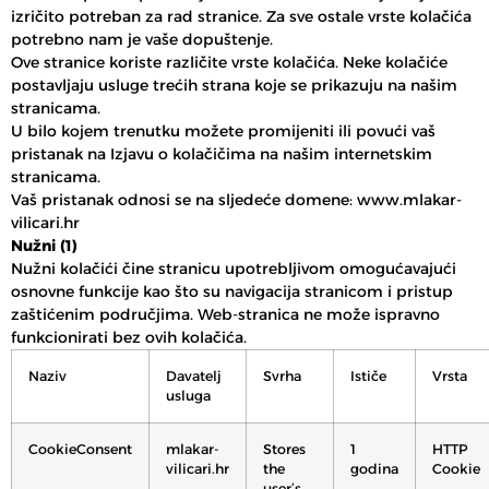
izričito potreban za rad stranice. Za sve ostale vrste kolačića
potrebno nam je vaše dopuštenje.
Ove stranice koriste različite vrste kolačića. Neke kolačiće
postavljaju usluge trećih strana koje se prikazuju na našim
stranicama.
U bilo kojem trenutku možete promijeniti ili povući vaš
pristanak na Izjavu o kolačičima na našim internetskim
stranicama.
Vaš pristanak odnosi se na sljedeće domene: www.mlakar-
vilicari.hr
Nužni (1)
Nužni kolačići čine stranicu upotrebljivom omogućavajući
osnovne funkcije kao što su navigacija stranicom i pristup
zaštićenim područjima. Web-stranica ne može ispravno
funkcionirati bez ovih kolačića.
Naziv
Davatelj
Svrha
Ističe
Vrsta
usluga
CookieConsent
mlakar-
Stores
1
HTTP
vilicari.hr
the
godina
Cookie
user’s