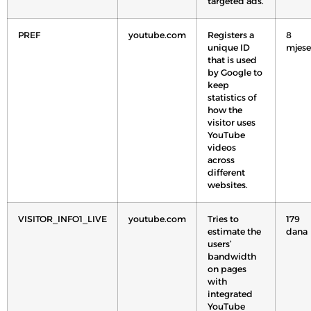
targeted ads.
PREF
youtube.com
Registers a
8
unique ID
mjese
that is used
by Google to
keep
statistics of
how the
visitor uses
YouTube
videos
across
different
websites.
VISITOR_INFO1_LIVE
youtube.com
Tries to
179
estimate the
dana
users’
bandwidth
on pages
with
integrated
YouTube