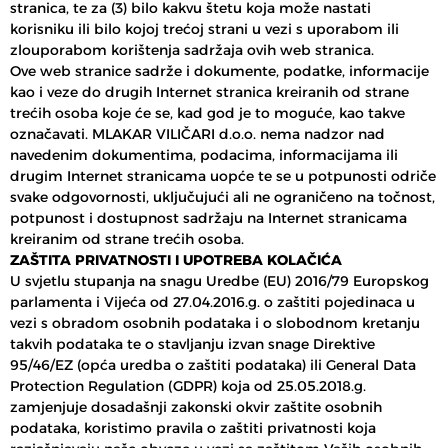
stranica, te za (3) bilo kakvu štetu koja može nastati
korisniku ili bilo kojoj trećoj strani u vezi s uporabom ili
zlouporabom korištenja sadržaja ovih web stranica.
Ove web stranice sadrže i dokumente, podatke, informacije
kao i veze do drugih Internet stranica kreiranih od strane
trećih osoba koje će se, kad god je to moguće, kao takve
označavati. MLAKAR VILIČARI d.o.o. nema nadzor nad
navedenim dokumentima, podacima, informacijama ili
drugim Internet stranicama uopće te se u potpunosti odriče
svake odgovornosti, uključujući ali ne ograničeno na točnost,
potpunost i dostupnost sadržaju na Internet stranicama
kreiranim od strane trećih osoba.
ZAŠTITA PRIVATNOSTI I UPOTREBA KOLAČIĆA
U svjetlu stupanja na snagu Uredbe (EU) 2016/79 Europskog
parlamenta i Vijeća od 27.04.2016.g. o zaštiti pojedinaca u
vezi s obradom osobnih podataka i o slobodnom kretanju
takvih podataka te o stavljanju izvan snage Direktive
95/46/EZ (opća uredba o zaštiti podataka) ili General Data
Protection Regulation (GDPR) koja od 25.05.2018.g.
zamjenjuje dosadašnji zakonski okvir zaštite osobnih
podataka, koristimo pravila o zaštiti privatnosti koja