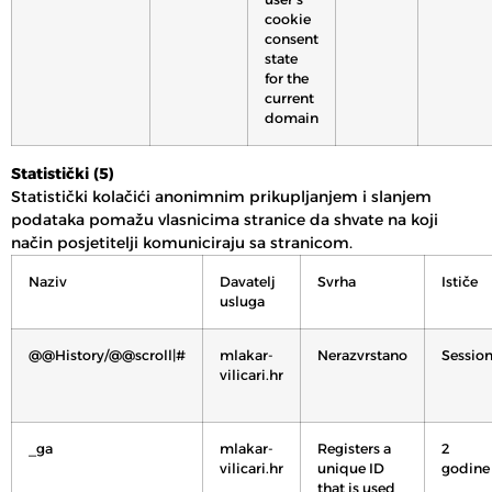
cookie
consent
state
for the
current
domain
Statistički (5)
Statistički kolačići anonimnim prikupljanjem i slanjem
podataka pomažu vlasnicima stranice da shvate na koji
način posjetitelji komuniciraju sa stranicom.
Naziv
Davatelj
Svrha
Ističe
usluga
@@History/@@scroll|#
mlakar-
Nerazvrstano
Sessio
vilicari.hr
_ga
mlakar-
Registers a
2
vilicari.hr
unique ID
godine
that is used