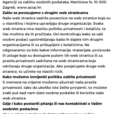
Agenciji za zaštitu osobnih podataka, Martićeva 14, 10 000
Zagreb, www.azop.hr.
Zašto se povezujemo s drugim web stranicama
Naše web stranice sadrže poveznice na web stranice koje su
u vlasništvu i kojima upravljaju druge organizacije. Svaka
web stranica ima vlastitu politiku privatnosti i kolačiće, te
Vas molimo da ih pročitate. Oni kontroliraju kako se vaši
osobni podaci upotrebljavaju kada ih dajete tim drugim
organizacijama ili su prikupljeni s kolačićima. Ne
odgovaramo za bilo kakve informacije, materijale, proizvode
ili usluge koje su dostupne putem tih web stranica ili za
pravila privatnosti sadržana na web stranicama koje
održavaju druge organizacije. Ako posjećujete druge web
stranice, to učinite na vlastiti rizik.
Kako možemo izmijeniti politiku zaštite privatnosti
S vremena na vrijeme možemo ažurirati naša pravila
privatnosti, tako da ukoliko iste želite provjeriti, to možete
svaki put kad nam date osobne podatke ili koristite naše
web stranice.
Gdje i kako postaviti pitanja ili nas kontaktirati o Vašim
osobnim podacima