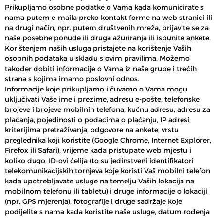
Prikupljamo osobne podatke o Vama kada komunicirate s
nama putem e-maila preko kontakt forme na web stranici ili
na drugi način, npr. putem društvenih mreža, prijavite se za
naše posebne ponude ili druga ažuriranja ili ispunite ankete.
Korištenjem naših usluga pristajete na korištenje Vaših
osobnih podataka u skladu s ovim pravilima. Možemo
također dobiti informacije o Vama iz naše grupe i trećih
strana s kojima imamo poslovni odnos.
Informacije koje prikupljamo i čuvamo o Vama mogu
uključivati Vaše ime i prezime, adresu e-pošte, telefonske
brojeve i brojeve mobilnih telefona, kućnu adresu, adresu za
plaćanja, pojedinosti o podacima o plaćanju, IP adresi,
kriterijima pretraživanja, odgovore na ankete, vrstu
preglednika koji koristite (Google Chrome, Internet Explorer,
Firefox ili Safari), vrijeme kada pristupate web mjestu i
koliko dugo, ID-ovi ćelija (to su jedinstveni identifikatori
telekomunikacijskih tornjeva koje koristi Vaš mobilni telefon
kada upotrebljavate usluge na temelju Vaših lokacija na
mobilnom telefonu ili tabletu) i druge informacije o lokaciji
(npr. GPS mjerenja), fotografije i druge sadržaje koje
podijelite s nama kada koristite naše usluge, datum rođenja