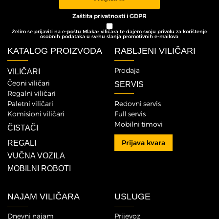
Zaštita privatnosti i GDPR
Želim se prijaviti na e-poštu Mlakar viličara te dajem svoju privolu za korištenje
osobnih podataka u svrhu slanja promotivnih e-mailova
KATALOG PROIZVODA
RABLJENI VILIČARI
Prodaja
VILIČARI
Čeoni viličari
SERVIS
Regalni viličari
Paletni viličari
Redovni servis
Komisioni viličari
Full servis
Mobilni timovi
ČISTAČI
Prijava kvara
REGALI
VUČNA VOZILA
MOBILNI ROBOTI
NAJAM VILIČARA
USLUGE
Dnevni najam
Prijevoz