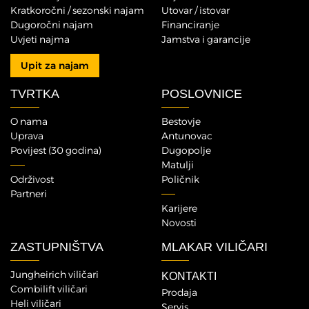
Kratkoročni / sezonski najam
Utovar / istovar
Dugoročni najam
Financiranje
Uvjeti najma
Jamstva i garancije
Upit za najam
TVRTKA
POSLOVNICE
O nama
Bestovje
Uprava
Antunovac
Povijest (30 godina)
Dugopolje
Matulji
Održivost
Poličnik
Partneri
Karijere
Novosti
ZASTUPNIŠTVA
MLAKAR VILIČARI
Jungheirich viličari
KONTAKTI
Combilift viličari
Prodaja
Heli viličari
Servis