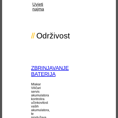
Uvjeti
najma
Održivost
ZBRINJAVANJE
BATERIJA
Mlakar
Viličari
servis
akumulatora
kontrolira
učinkovitost
vaših
akumulatora,
te
produžava