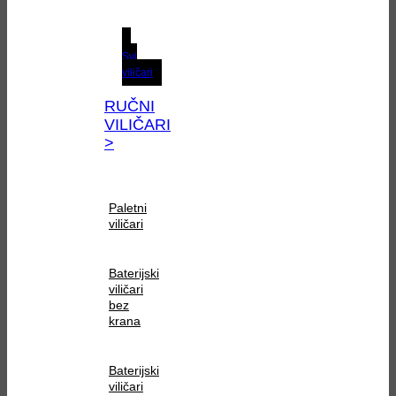
Svi
viličari
RUČNI
VILIČARI
>
Paletni
viličari
Baterijski
viličari
bez
krana
Baterijski
viličari