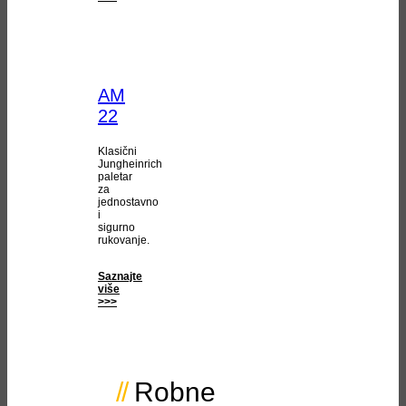
AM
22
Klasični
Jungheinrich
paletar
za
jednostavno
i
sigurno
rukovanje.
Saznajte
više
>>>
Robne