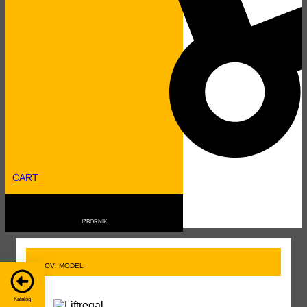
Upit za model
Zainteresirani ste za kupnju ili najam ovog modela?
CART
NOVI MODEL
Zatražite ponudu