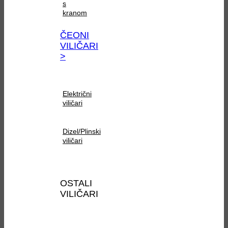
s
kranom
ČEONI
VILIČARI
>
Električni
viličari
Dizel/Plinski
viličari
OSTALI
VILIČARI