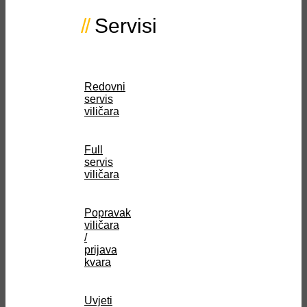
Servisi
Redovni
servis
viličara
Full
servis
viličara
Popravak
viličara
/
prijava
kvara
Uvjeti