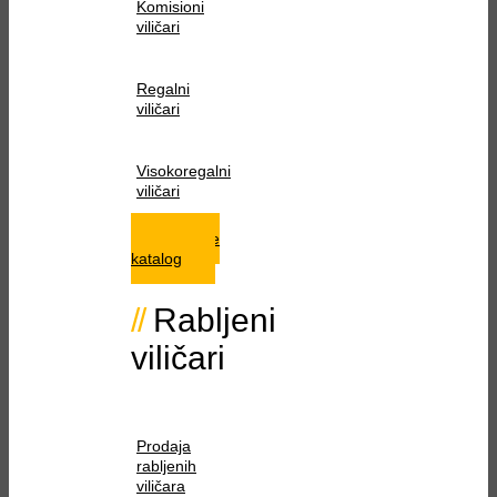
Komisioni
viličari
Regalni
viličari
Visokoregalni
viličari
Istražite
katalog
Rabljeni
viličari
Prodaja
rabljenih
viličara