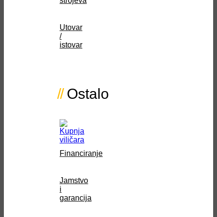
strojeva
Utovar
/
istovar
Ostalo
Financiranje
Jamstvo
i
garancija