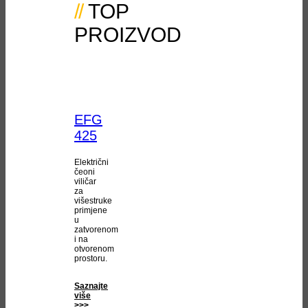
TOP
PROIZVOD
EFG
425
Električni
čeoni
viličar
za
višestruke
primjene
u
zatvorenom
i na
otvorenom
prostoru.
Saznajte
više
>>>