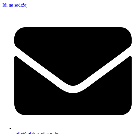
Idi na sadržaj
info@mlakar-vilicari.hr