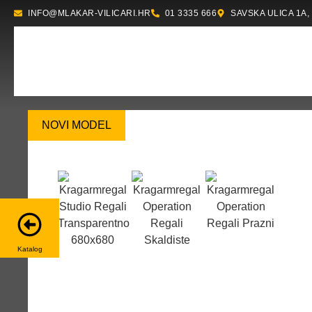
INFO@MLAKAR-VILICARI.HR
01 3335 666
SAVSKA ULICA 1A,
NOVI MODEL