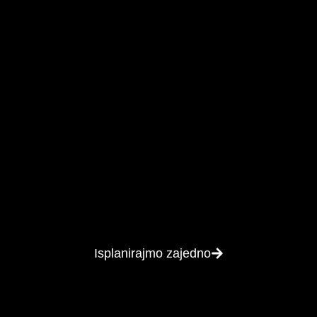
BOLJE LOGISTIČKO RJEŠ
oročni najam vili
//
leksibilnost
dugoročnog najma
prilagođenog Vašim po
nologije, inovativna rješenja i fiksnu cijenu za sve uklj
budite uvijek
korak ispred.
Isplanirajmo zajedno