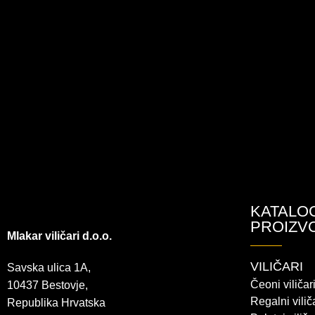
KATALO
PROIZV
Mlakar viličari d.o.o.
VILIČARI
Savska ulica 1A,
Čeoni viličar
10437 Bestovje,
Regalni vilič
Republika Hrvatska