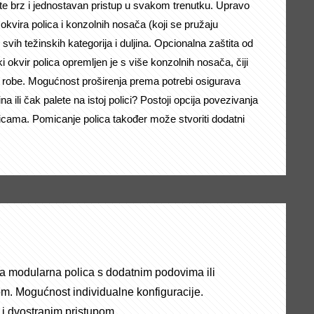
želite brz i jednostavan pristup u svakom trenutku. Upravo
 okvira polica i konzolnih nosača (koji se pružaju
svih težinskih kategorija i duljina. Opcionalna zaštita od
 okvir polica opremljen je s više konzolnih nosača, čiji
e robe. Mogućnost proširenja prema potrebi osigurava
jina ili čak palete na istoj polici? Postoji opcija povezivanja
cama. Pomicanje polica također može stvoriti dodatni
ala modularna polica s dodatnim podovima ili
m. Mogućnost individualne konfiguracije.
 i dvostranim pristupom.