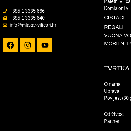
Paletni viliča
Komisioni vil
+385 1 3335 666
ČISTAČI
+385 1 3335 640
info@mlakar-vilicari.hr
REGALI
VUČNA VO
MOBILNI 
TVRTKA
O nama
Uprava
Povijest (30
Održivost
Partneri