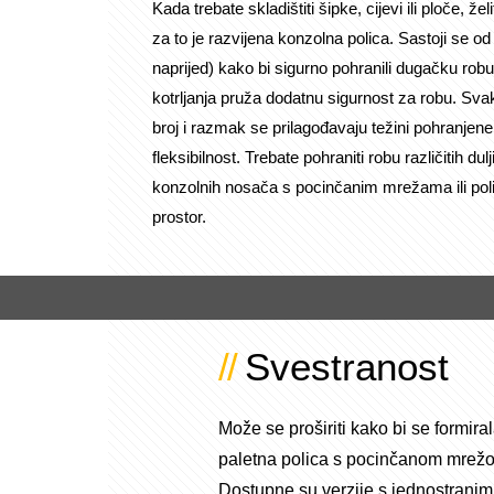
Kada trebate skladištiti šipke, cijevi ili ploče, 
za to je razvijena konzolna polica. Sastoji se od
naprijed) kako bi sigurno pohranili dugačku robu 
kotrljanja pruža dodatnu sigurnost za robu. Svaki
broj i razmak se prilagođavaju težini pohranjen
fleksibilnost. Trebate pohraniti robu različitih dul
konzolnih nosača s pocinčanim mrežama ili poli
prostor.
Svestranost
Može se proširiti kako bi se formir
paletna polica s pocinčanom mrežo
Dostupne su verzije s jednostranim