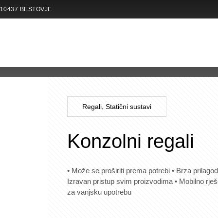
 10437 BESTOVJE
,
Regali
Statični sustavi
Konzolni regali
• Može se proširiti prema potrebi • Brza prila
Izravan pristup svim proizvodima • Mobilno rje
za vanjsku upotrebu