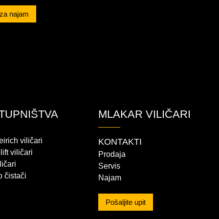
 za najam
TUPNIŠTVA
MLAKAR VILIČARI
irich viličari
KONTAKTI
ft viličari
Prodaja
ličari
Servis
 čistači
Najam
Pošaljite upit