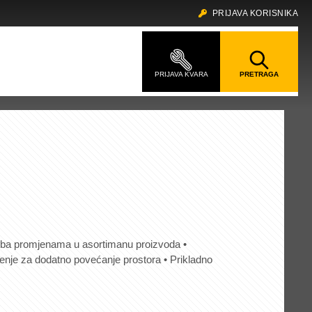
PRIJAVA KORISNIKA
godba promjenama u asortimanu proizvoda •
šenje za dodatno povećanje prostora • Prikladno