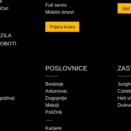
ri
Full servis
ičari
Upit
Mobilni timovi
Prijava kvara
ZILA
ROBOTI
POSLOVNICE
ZAS
Bestovje
Junghe
Antunovac
Combili
 godina)
Dugopolje
Heli vi
Matulji
Dulevo
Poličnik
Karijere