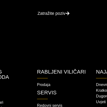
Zatražite poziv
G
RABLJENI VILIČARI
NAJ
ODA
Prodaja
Dnevn
Kratko
SERVIS
Dugor
i
Uvjeti
ari
Redovni servis