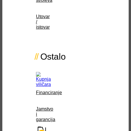
strojeva
Utovar
/
istovar
Ostalo
Financiranje
Jamstvo
i
garancija