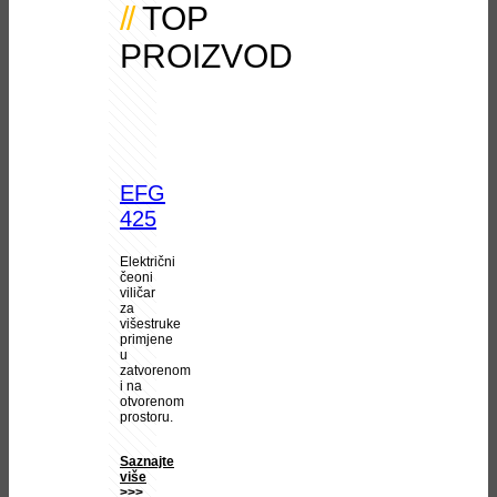
TOP
PROIZVOD
EFG
425
Električni
čeoni
viličar
za
višestruke
primjene
u
zatvorenom
i na
otvorenom
prostoru.
Saznajte
više
>>>