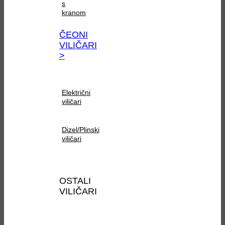
s
kranom
ČEONI
VILIČARI
>
Električni
viličari
Dizel/Plinski
viličari
OSTALI
VILIČARI