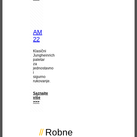
AM
22
Klasični
Jungheinrich
paletar
za
jednostavno
i
sigurno
rukovanje.
Saznajte
više
>>>
Robne