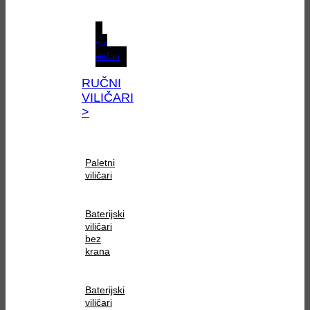
Svi
viličari
RUČNI
VILIČARI
>
Paletni
viličari
Baterijski
viličari
bez
krana
Baterijski
viličari