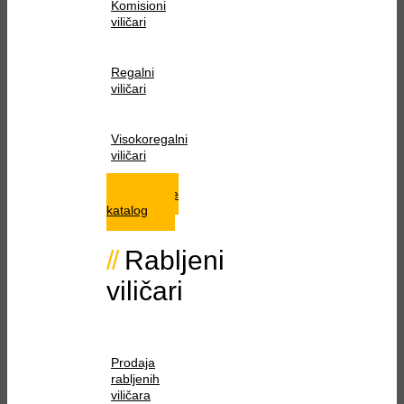
Komisioni
viličari
Regalni
viličari
Visokoregalni
viličari
Istražite
katalog
Rabljeni
viličari
Prodaja
rabljenih
viličara