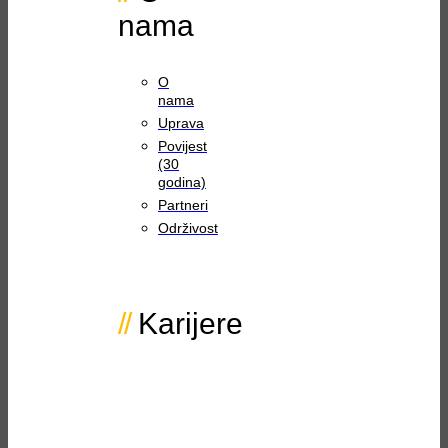
nama
O
nama
Uprava
Povijest
(30
godina)
Partneri
Održivost
Karijere