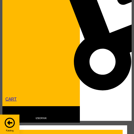
Upit za model
Zainteresirani ste za kupnju ili najam ovog modela?
CART
Zatražite ponudu