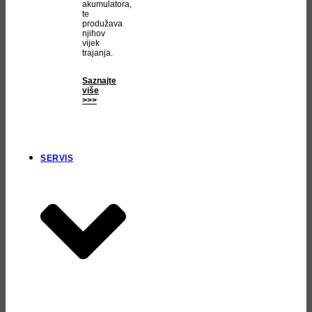
akumulatora,
te
produžava
njihov
vijek
trajanja.
Saznajte
više
>>>
SERVIS