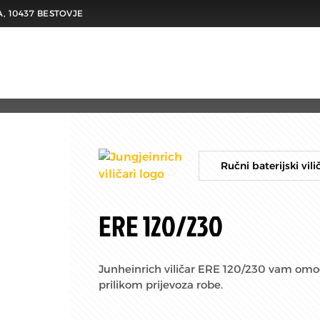
A, 10437 BESTOVJE
Ručni baterijski vil
ERE 120/230
Junheinrich viličar ERE 120/230 vam om
prilikom prijevoza robe.