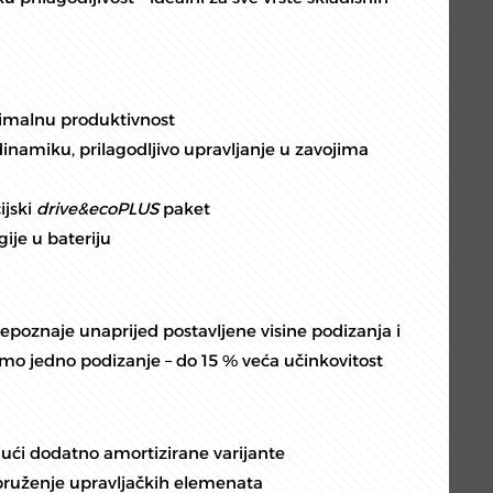
simalnu produktivnost
dinamiku, prilagodljivo upravljanje u zavojima
ijski
drive&ecoPLUS
paket
ije u bateriju
epoznaje unaprijed postavljene visine podizanja i
o jedno podizanje – do 15 % veća učinkovitost
čujući dodatno amortizirane varijante
opruženje upravljačkih elemenata