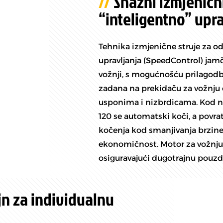
Snažni izmjeničn
“inteligentno” upr
Tehnika izmjenične struje za od
upravljanja (SpeedControl) jamč
vožnji, s mogućnošću prilagodb
zadana na prekidaču za vožnju od
usponima i nizbrdicama. Kod n
120 se automatski koči, a povr
kočenja kod smanjivanja brzin
ekonomičnost. Motor za vožnju
osiguravajući dugotrajnu pouzda
jn za individualnu