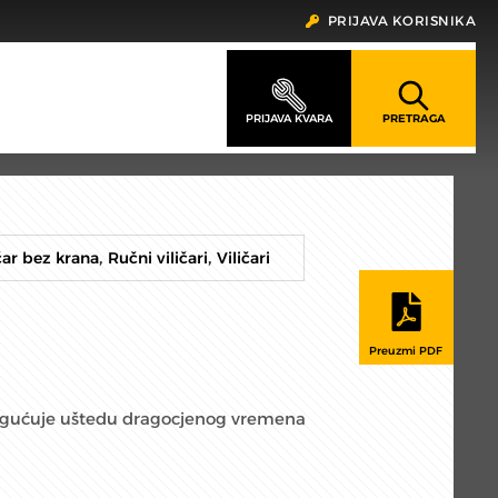
PRIJAVA KORISNIKA
,
,
ičar bez krana
Ručni viličari
Viličari
ogućuje uštedu dragocjenog vremena