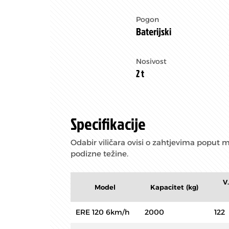
Pogon
Baterijski
Nosivost
2 t
Specifikacije
Odabir viličara ovisi o zahtjevima poput
podizne težine.
V
Model
Kapacitet (kg)
ERE 120 6km/h
2000
122