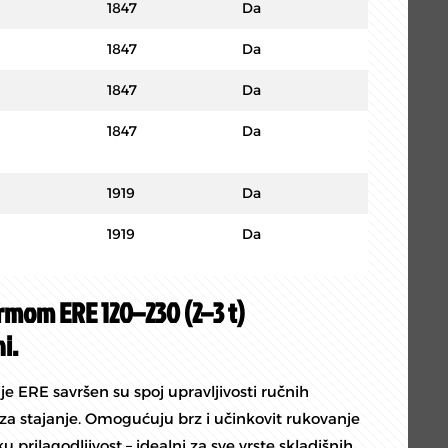
1847
Da
1847
Da
1847
Da
1847
Da
1919
Da
1919
Da
formom ERE 120–230 (2–3 t)
i.
ije ERE savršen su spoj upravljivosti ručnih
 za stajanje. Omogućuju brz i učinkovit rukovanje
prilagodljivost – idealni za sve vrste skladišnih