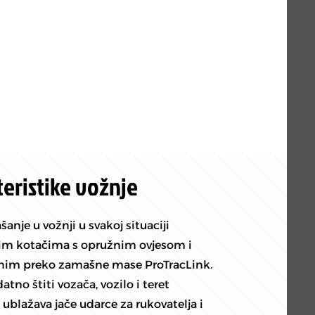
eristike vožnje
nje u vožnji u svakoj situaciji
vim kotačima s opružnim ovjesom i
zanim preko zamašne mase ProTracLink.
no štiti vozača, vozilo i teret
blažava jače udarce za rukovatelja i