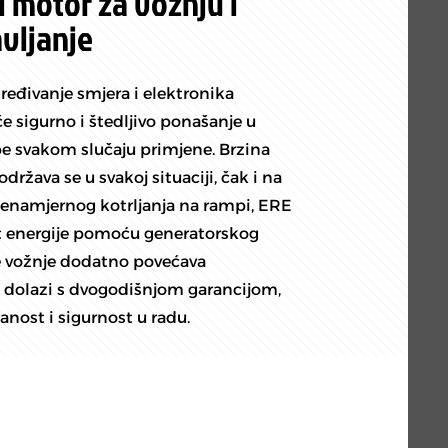
i motor za vožnju i
avljanje
ređivanje smjera i elektronika
e sigurno i štedljivo ponašanje u
e svakom slučaju primjene. Brzina
ržava se u svakoj situaciji, čak i na
enamjernog kotrljanja na rampi, ERE
at energije pomoću generatorskog
e vožnje dodatno povećava
 dolazi s dvogodišnjom garancijom,
nost i sigurnost u radu.