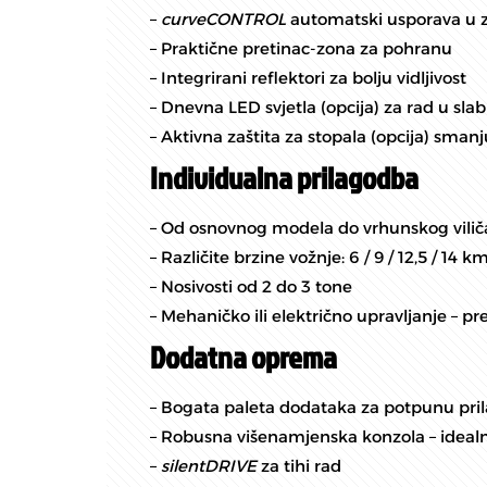
–
curveCONTROL
automatski usporava u za
– Praktične pretinac-zona za pohranu
– Integrirani reflektori za bolju vidljivost
– Dnevna LED svjetla (opcija) za rad u slab
– Aktivna zaštita za stopala (opcija) smanj
Individualna prilagodba
– Od osnovnog modela do vrhunskog vilič
– Različite brzine vožnje: 6 / 9 / 12,5 / 14 k
– Nosivosti od 2 do 3 tone
– Mehaničko ili električno upravljanje –
Dodatna oprema
– Bogata paleta dodataka za potpunu pri
– Robusna višenamjenska konzola – idealn
–
silentDRIVE
za tihi rad