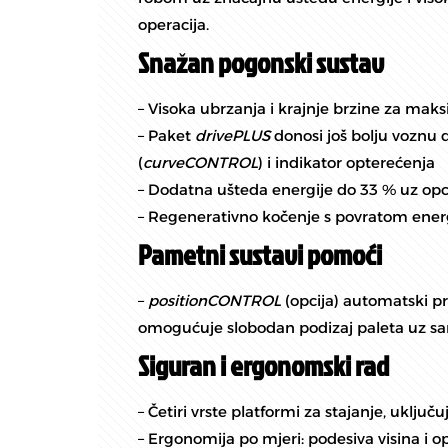
operacija.
Snažan pogonski sustav
– Visoka ubrzanja i krajnje brzine za mak
– Paket
drivePLUS
donosi još bolju voznu 
(
curveCONTROL
) i indikator opterećenja
– Dodatna ušteda energije do 33 % uz opc
– Regenerativno kočenje s povratom energ
Pametni sustavi pomoći
–
positionCONTROL
(opcija) automatski pr
omogućuje slobodan podizaj paleta uz sam
Siguran i ergonomski rad
– Četiri vrste platformi za stajanje, uklju
– Ergonomija po mjeri: podesiva visina i 