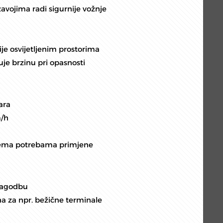
vojima radi sigurnije vožnje
ije osvijetljenim prostorima
uje brzinu pri opasnosti
ara
m/h
 prema potrebama primjene
lagodbu
a za npr. bežične terminale