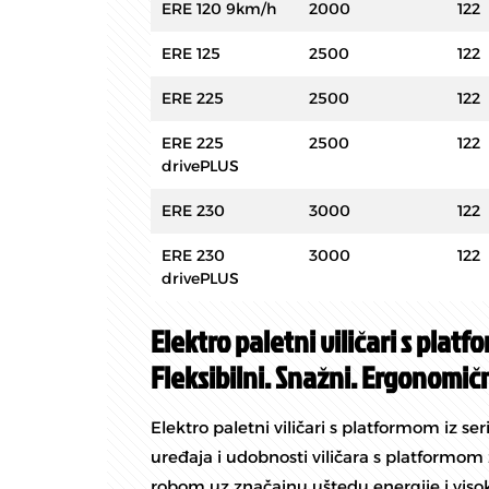
ERE 120 9km/h
2000
122
ERE 125
2500
122
ERE 225
2500
122
ERE 225
2500
122
drivePLUS
ERE 230
3000
122
ERE 230
3000
122
drivePLUS
Elektro paletni viličari s plat
Fleksibilni. Snažni. Ergonomičn
Elektro paletni viličari s platformom iz ser
uređaja i udobnosti viličara s platformom
robom uz značajnu uštedu energije i visoku 