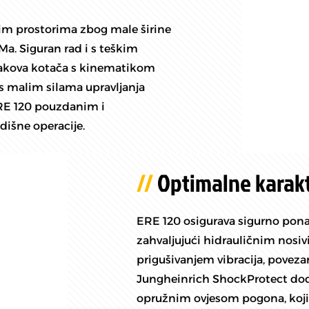
nim prostorima zbog male širine
Ma. Siguran rad i s teškim
rakova kotača s kinematikom
s malim silama upravljanja
RE 120 pouzdanim i
dišne operacije.
Optimalne karakt
ERE 120 osigurava sigurno ponaša
zahvaljujući hidrauličnim nosi
prigušivanjem vibracija, pove
Jungheinrich ShockProtect dodat
opružnim ovjesom pogona, koji u