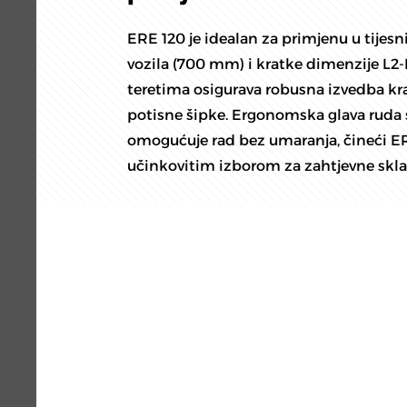
ERE 120 je idealan za primjenu u tijes
vozila (700 mm) i kratke dimenzije L2-
teretima osigurava robusna izvedba k
potisne šipke. Ergonomska glava ruda 
omogućuje rad bez umaranja, čineći E
učinkovitim izborom za zahtjevne skla