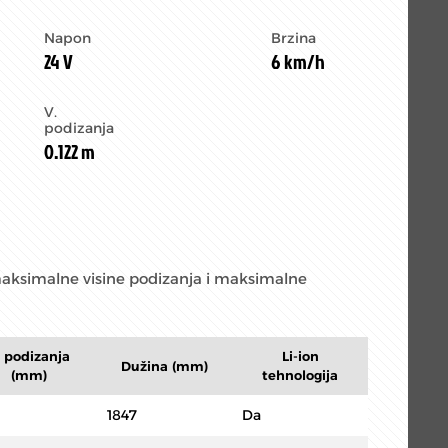
Napon
Brzina
24 V
6 km/h
V.
podizanja
0.122 m
 maksimalne visine podizanja i maksimalne
. podizanja
Li-ion
Dužina (mm)
(mm)
tehnologija
1847
Da