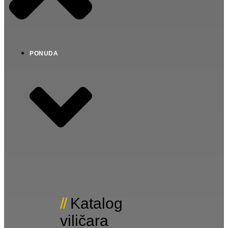
PONUDA
Katalog
viličara