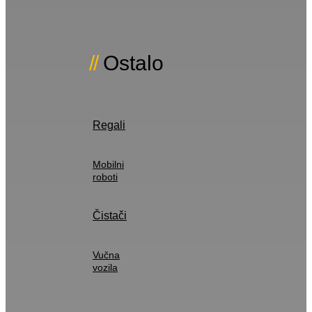
Ostalo
Regali
Mobilni
roboti
Čistači
Vučna
vozila