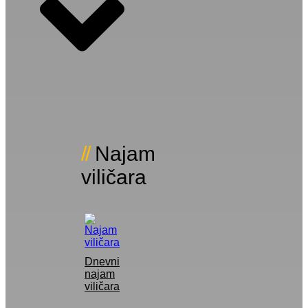
Najam
viličara
Dnevni
najam
viličara