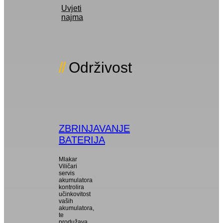
Uvjeti
najma
Održivost
ZBRINJAVANJE
BATERIJA
Mlakar
Viličari
servis
akumulatora
kontrolira
učinkovitost
vaših
akumulatora,
te
produžava