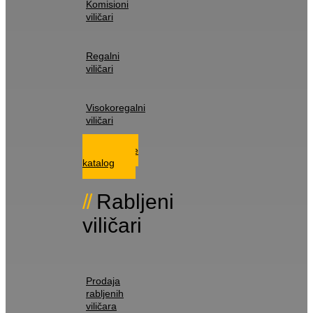
Komisioni
viličari
Regalni
viličari
Visokoregalni
viličari
Istražite
katalog
Rabljeni
viličari
Prodaja
rabljenih
viličara