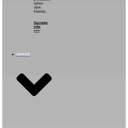
njihov
vijek
trajanja.
Saznajte
više
>>>
SERVIS