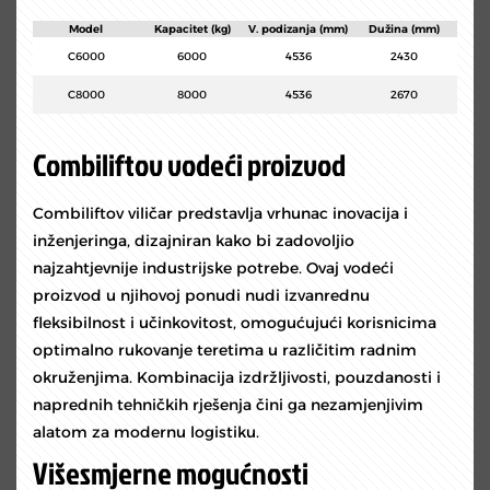
Model
Kapacitet (kg)
V. podizanja (mm)
Dužina (mm)
C6000
6000
4536
2430
C8000
8000
4536
2670
Combiliftov vodeći proizvod
Combiliftov viličar predstavlja vrhunac inovacija i
inženjeringa, dizajniran kako bi zadovoljio
najzahtjevnije industrijske potrebe. Ovaj vodeći
proizvod u njihovoj ponudi nudi izvanrednu
fleksibilnost i učinkovitost, omogućujući korisnicima
optimalno rukovanje teretima u različitim radnim
okruženjima. Kombinacija izdržljivosti, pouzdanosti i
naprednih tehničkih rješenja čini ga nezamjenjivim
alatom za modernu logistiku.
Višesmjerne mogućnosti