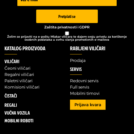
Newsletter
Pretplati se
Zaštita privatnosti i GDPR
Želim se prijaviti na e-poštu Mlakar viličara te dajem svoju privolu za korištenje
osobnih podataka u svrhu slanja promotivnih e-mailova
KATALOG PROIZVODA
RABLJENI VILIČARI
Prodaja
VILIČARI
Čeoni viličari
SERVIS
Regalni viličari
Paletni viličari
Redovni servis
Komisioni viličari
Full servis
Mobilni timovi
ČISTAČI
REGALI
Prijava kvara
VUČNA VOZILA
MOBILNI ROBOTI