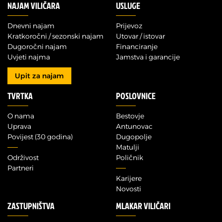
NAJAM VILIČARA
USLUGE
Dnevni najam
Prijevoz
Kratkoročni / sezonski najam
Utovar / istovar
Dugoročni najam
Financiranje
Uvjeti najma
Jamstva i garancije
Upit za najam
TVRTKA
POSLOVNICE
O nama
Bestovje
Uprava
Antunovac
Povijest (30 godina)
Dugopolje
Matulji
Održivost
Poličnik
Partneri
Karijere
Novosti
ZASTUPNIŠTVA
MLAKAR VILIČARI