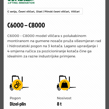
,
,
,
C serija
Čeoni viličari
Dizel / Plinski čeoni viličari
Viličari
C6000 – C8000
C6000 – C8000 model viličara s polukabinom
montiranom na gumene nosače pruža višesmjeran rad
i hidrostatski pogon na 3 kotača. Lagano upravljanje i
4-smjerna ručica za pozicioniranje kotača čine ga
idealnim za razne industrijske primjene.
Pogon
Nosivost
Dizel-plin
8 t