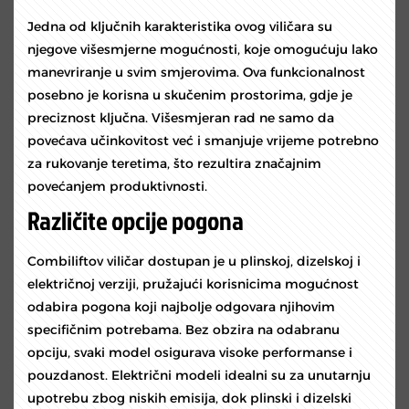
Jedna od ključnih karakteristika ovog viličara su
njegove višesmjerne mogućnosti, koje omogućuju lako
manevriranje u svim smjerovima. Ova funkcionalnost
posebno je korisna u skučenim prostorima, gdje je
preciznost ključna. Višesmjeran rad ne samo da
povećava učinkovitost već i smanjuje vrijeme potrebno
za rukovanje teretima, što rezultira značajnim
povećanjem produktivnosti.
Različite opcije pogona
Combiliftov viličar dostupan je u plinskoj, dizelskoj i
električnoj verziji, pružajući korisnicima mogućnost
odabira pogona koji najbolje odgovara njihovim
specifičnim potrebama. Bez obzira na odabranu
opciju, svaki model osigurava visoke performanse i
pouzdanost. Električni modeli idealni su za unutarnju
upotrebu zbog niskih emisija, dok plinski i dizelski