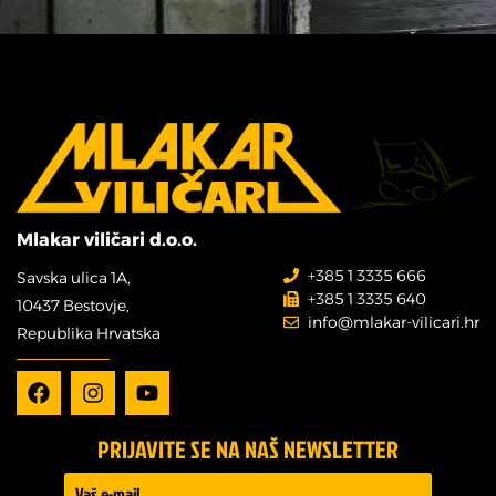
Mlakar viličari d.o.o.
+385 1 3335 666
Savska ulica 1A,
+385 1 3335 640
10437 Bestovje,
info@mlakar-vilicari.hr
Republika Hrvatska
PRIJAVITE SE NA NAŠ NEWSLETTER
Prijava -