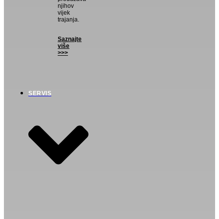
njihov
vijek
trajanja.
Saznajte
više
>>>
SERVIS