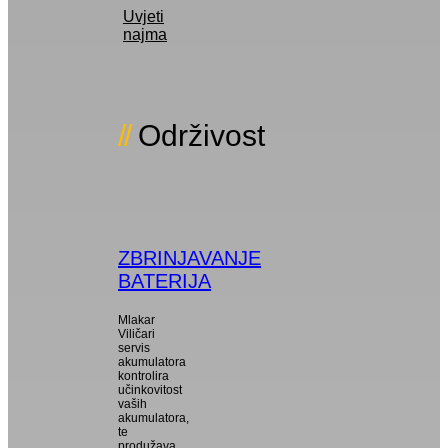
Uvjeti
najma
Održivost
ZBRINJAVANJE
BATERIJA
Mlakar
Viličari
servis
akumulatora
kontrolira
učinkovitost
vaših
akumulatora,
te
produžava