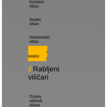
Komisioni
viličari
Regalni
viličari
Visokoregalni
viličari
Istražite
katalog
Rabljeni
viličari
Prodaja
rabljenih
viličara