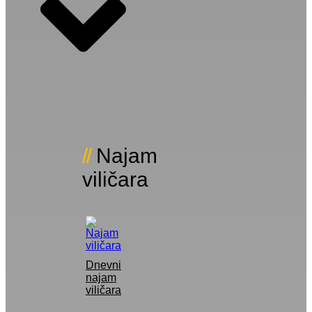
Najam
viličara
Dnevni
najam
viličara