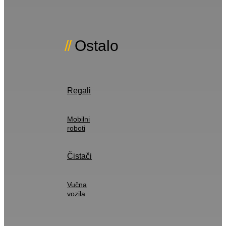
Ostalo
Regali
Mobilni
roboti
Čistači
Vučna
vozila