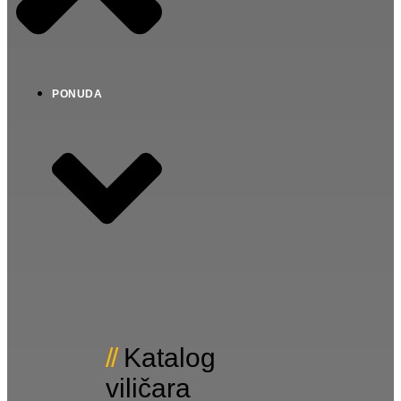
PONUDA
Katalog
viličara