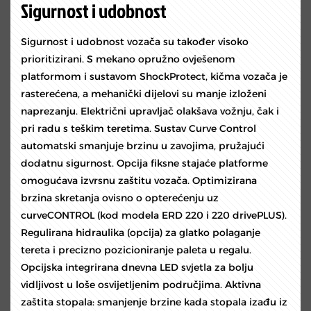
Sigurnost i udobnost
Sigurnost i udobnost vozača su također visoko
prioritizirani. S mekano opružno ovješenom
platformom i sustavom ShockProtect, kičma vozača je
rasterećena, a mehanički dijelovi su manje izloženi
naprezanju. Električni upravljač olakšava vožnju, čak i
pri radu s teškim teretima. Sustav Curve Control
automatski smanjuje brzinu u zavojima, pružajući
dodatnu sigurnost. Opcija fiksne stajaće platforme
omogućava izvrsnu zaštitu vozača. Optimizirana
brzina skretanja ovisno o opterećenju uz
curveCONTROL (kod modela ERD 220 i 220 drivePLUS).
Regulirana hidraulika (opcija) za glatko polaganje
tereta i precizno pozicioniranje paleta u regalu.
Opcijska integrirana dnevna LED svjetla za bolju
vidljivost u loše osvijetljenim područjima. Aktivna
zaštita stopala: smanjenje brzine kada stopala izađu iz