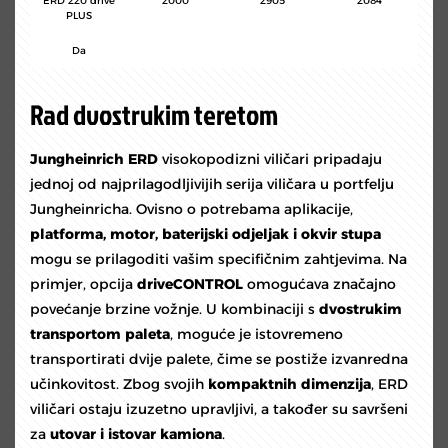
ERD 220 drive
2000
2905
2084
PLUS
Da
Rad dvostrukim teretom
Jungheinrich ERD
visokopodizni viličari pripadaju
jednoj od najprilagodljivijih serija viličara u portfelju
Jungheinricha. Ovisno o potrebama aplikacije,
platforma, motor, baterijski odjeljak i okvir stupa
mogu se prilagoditi vašim specifičnim zahtjevima. Na
primjer, opcija
driveCONTROL
omogućava značajno
povećanje brzine vožnje. U kombinaciji s
dvostrukim
transportom paleta
, moguće je istovremeno
transportirati dvije palete, čime se postiže izvanredna
učinkovitost. Zbog svojih
kompaktnih dimenzija
, ERD
viličari ostaju izuzetno upravljivi, a također su savršeni
za
utovar i istovar kamiona
.