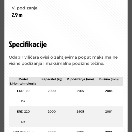
V. podizanja
2.9 m
Specifikacije
Odabir viličara ovisi o zahtjevima poput maksimalne
visine podizanja i maksimalne podizne težine.
Model
Kapacitet (kg)
V. podizanja (mm)
Dužina (mm)
Li-ion tehnologija
ERD 120
2000
2905
2084
Da
ERD 220
2000
2905
2084
Da