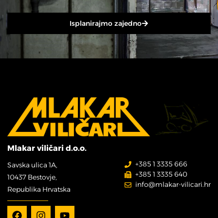
Isplanirajmo zajedno
Mlakar viličari d.o.o.
+385 1 3335 666
Savska ulica 1A,
+385 1 3335 640
10437 Bestovje,
info@mlakar-vilicari.hr
Republika Hrvatska