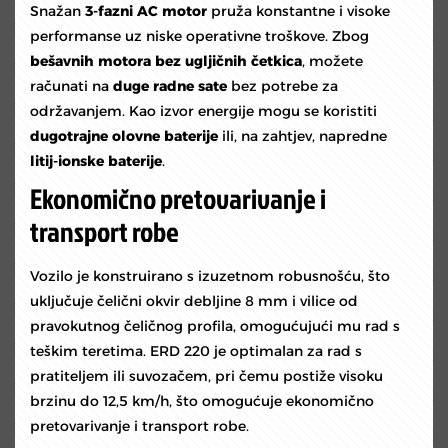
Snažan
3-fazni AC motor
pruža konstantne i visoke
performanse uz niske operativne troškove. Zbog
bešavnih motora bez ugljičnih četkica
, možete
računati na
duge radne sate
bez potrebe za
održavanjem. Kao izvor energije mogu se koristiti
dugotrajne olovne baterije
ili, na zahtjev, napredne
litij-ionske baterije
.
Ekonomično pretovarivanje i
transport robe
Vozilo je konstruirano s izuzetnom robusnošću, što
uključuje čelični okvir debljine 8 mm i vilice od
pravokutnog čeličnog profila, omogućujući mu rad s
teškim teretima. ERD 220 je optimalan za rad s
pratiteljem ili suvozačem, pri čemu postiže visoku
brzinu do 12,5 km/h, što omogućuje ekonomično
pretovarivanje i transport robe.