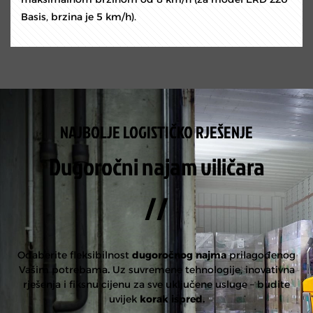
Basis, brzina je 5 km/h).
NAJBOLJE LOGISTIČKO RJEŠENJE
Dugoročni najam viličara
//
Odaberite fleksibilnost
dugoročnog najma
prilagođenog
Vašim potrebama
.
Uz suvremene tehnologije, inovativna
rješenja i fiksnu cijenu za sve uključene usluge – budite
uvijek
korak ispred.