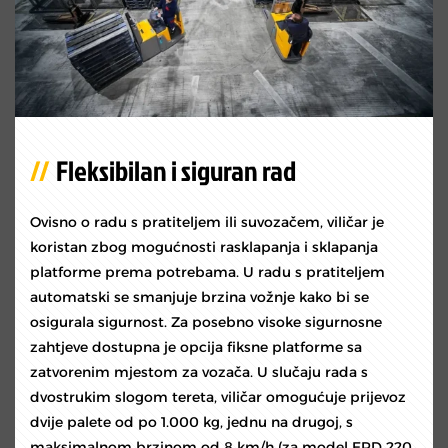
Fleksibilan i siguran rad
Ovisno o radu s pratiteljem ili suvozačem, viličar je
koristan zbog mogućnosti rasklapanja i sklapanja
platforme prema potrebama. U radu s pratiteljem
automatski se smanjuje brzina vožnje kako bi se
osigurala sigurnost. Za posebno visoke sigurnosne
zahtjeve dostupna je opcija fiksne platforme sa
zatvorenim mjestom za vozača. U slučaju rada s
dvostrukim slogom tereta, viličar omogućuje prijevoz
dvije palete od po 1.000 kg, jednu na drugoj, s
maksimalnom brzinom od 8 km/h (za model ERD 220