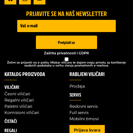
PRIJAVITE SE NA NAŠ NEWSLETTER
Prijava -
Newsletter
Pretplati se
Zaštita privatnosti i GDPR
Želim se prijaviti na e-poštu Mlakar viličara te dajem svoju privolu za korištenje
osobnih podataka u svrhu slanja promotivnih e-mailova
KATALOG PROIZVODA
RABLJENI VILIČARI
Prodaja
VILIČARI
Čeoni viličari
SERVIS
Regalni viličari
Paletni viličari
Redovni servis
Komisioni viličari
Full servis
Mobilni timovi
ČISTAČI
REGALI
Prijava kvara