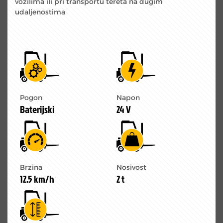
vozilima ili pri transportu tereta na dugim
udaljenostima
Pogon
Napon
Baterijski
24 V
Brzina
Nosivost
12.5 km/h
2 t