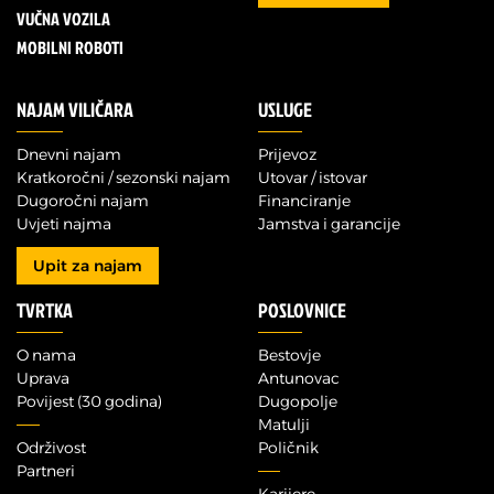
VUČNA VOZILA
MOBILNI ROBOTI
NAJAM VILIČARA
USLUGE
Dnevni najam
Prijevoz
Kratkoročni / sezonski najam
Utovar / istovar
Dugoročni najam
Financiranje
Uvjeti najma
Jamstva i garancije
Upit za najam
TVRTKA
POSLOVNICE
O nama
Bestovje
Uprava
Antunovac
Povijest (30 godina)
Dugopolje
Matulji
Održivost
Poličnik
Partneri