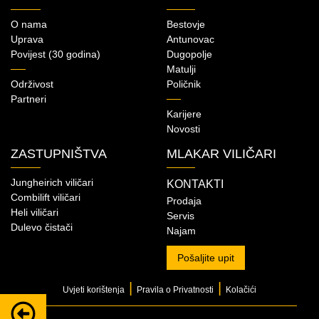
O nama
Bestovje
Uprava
Antunovac
Povijest (30 godina)
Dugopolje
Matulji
Održivost
Poličnik
Partneri
Karijere
Novosti
ZASTUPNIŠTVA
MLAKAR VILIČARI
Jungheirich viličari
KONTAKTI
Combilift viličari
Prodaja
Heli viličari
Servis
Dulevo čistači
Najam
Pošaljite upit
Upit za model
|
|
Uvjeti korištenja
Pravila o Privatnosti
Kolačići
Zainteresirani ste za kupnju ili najam ovog modela?
Zatražite ponudu