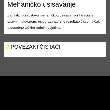
Mehaničko usisavanje
Zahvaljujući sustavu mehaničkog usisavanja i filtracije s
izravnim utovarom, osigurava izvrsne rezultate čišćenja čak i
u posebno teškim radnim uvjetima.
//
POVEZANI ČISTAČI
NAJBOLJE LOGISTIČKO RJEŠENJE
Dugoročni najam viličara