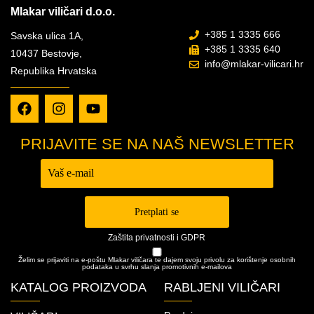
Mlakar viličari d.o.o.
+385 1 3335 666
Savska ulica 1A,
+385 1 3335 640
10437 Bestovje,
info@mlakar-vilicari.hr
Republika Hrvatska
PRIJAVITE SE NA NAŠ NEWSLETTER
Prijava -
Newsletter
Pretplati se
Zaštita privatnosti i GDPR
Želim se prijaviti na e-poštu Mlakar viličara te dajem svoju privolu za korištenje osobnih
podataka u svrhu slanja promotivnih e-mailova
KATALOG PROIZVODA
RABLJENI VILIČARI