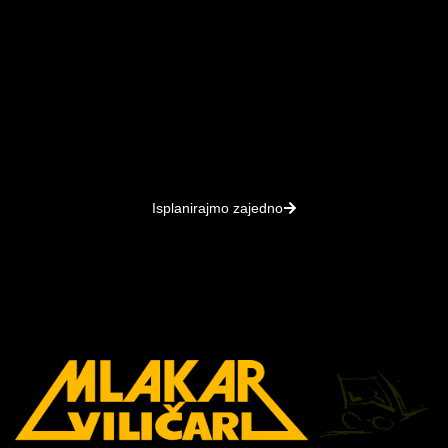
//
Odaberite fleksibilnost
dugoročnog najma
prilagođenog Vašim
potrebama
.
Uz suvremene tehnologije, inovativna rješenja i fiksnu
cijenu za sve uključene usluge – budite uvijek
korak ispred.
Isplanirajmo zajedno