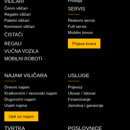
Prodaja
VILIČARI
Čeoni viličari
SERVIS
Regalni viličari
Paletni viličari
Redovni servis
Komisioni viličari
Full servis
Mobilni timovi
ČISTAČI
REGALI
Prijava kvara
VUČNA VOZILA
MOBILNI ROBOTI
NAJAM VILIČARA
USLUGE
Dnevni najam
Prijevoz
Kratkoročni / sezonski najam
Utovar / istovar
Dugoročni najam
Financiranje
Uvjeti najma
Jamstva i garancije
Upit za najam
TVRTKA
POSLOVNICE