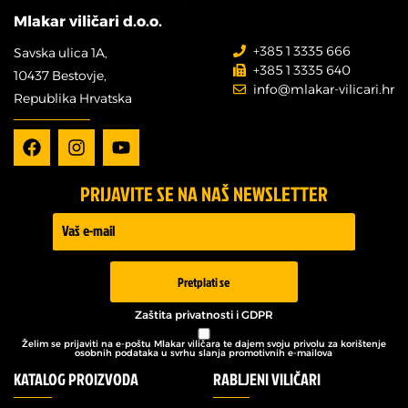
Mlakar viličari d.o.o.
+385 1 3335 666
Savska ulica 1A,
+385 1 3335 640
10437 Bestovje,
info@mlakar-vilicari.hr
Republika Hrvatska
PRIJAVITE SE NA NAŠ NEWSLETTER
Prijava -
Newsletter
Pretplati se
Zaštita privatnosti i GDPR
Želim se prijaviti na e-poštu Mlakar viličara te dajem svoju privolu za korištenje
osobnih podataka u svrhu slanja promotivnih e-mailova
KATALOG PROIZVODA
RABLJENI VILIČARI