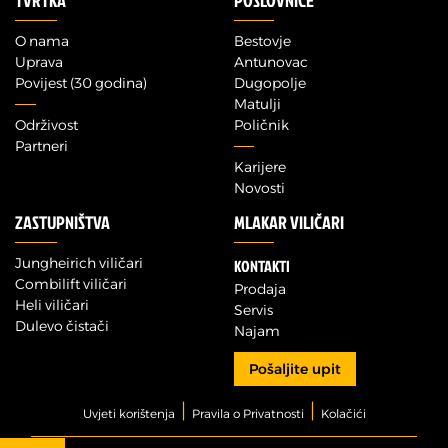
TVRTKA
POSLOVNICE
O nama
Bestovje
Uprava
Antunovac
Povijest (30 godina)
Dugopolje
Matulji
Održivost
Poličnik
Partneri
Karijere
Novosti
ZASTUPNIŠTVA
MLAKAR VILIČARI
Jungheirich viličari
KONTAKTI
Combilift viličari
Prodaja
Heli viličari
Servis
Dulevo čistači
Najam
Pošaljite upit
|
|
Upit za model
Uvjeti korištenja
Pravila o Privatnosti
Kolačići
Zainteresirani ste za kupnju ili najam ovog modela?