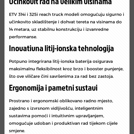
Učinkovit rad na velikim visinama
ETV 314i i 325i reach truck modeli omogućuju sigurno i
učinkovito skladištenje i dohvat tereta na visinama do
14 metara, uz stabilnu konstrukciju i izvanredne
performanse.
Inovativna litij-ionska tehnologija
Potpuno integrirana litij-ionska baterija osigurava
maksimalnu fleksibilnost kroz brzo i booster punjenje,
što ove viličare čini savršenima za rad bez zastoja.
Ergonomija i pametni sustavi
Prostrano i ergonomski oblikovano radno mjesto,
zajedno s izvrsnom vidljivošću, inteligentnim
sustavima pomoći i intuitivnim upravljanjem,
omogućuje udoban i produktivan rad tijekom cijele
smjene.