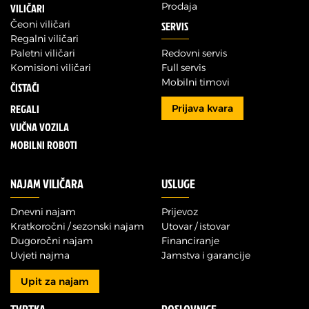
Prodaja
VILIČARI
Čeoni viličari
SERVIS
Regalni viličari
Paletni viličari
Redovni servis
Komisioni viličari
Full servis
Mobilni timovi
ČISTAČI
REGALI
Prijava kvara
VUČNA VOZILA
MOBILNI ROBOTI
NAJAM VILIČARA
USLUGE
Dnevni najam
Prijevoz
Kratkoročni / sezonski najam
Utovar / istovar
Dugoročni najam
Financiranje
Uvjeti najma
Jamstva i garancije
Upit za najam