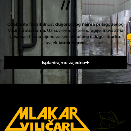
//
Odaberite fleksibilnost
dugoročnog najma
prilagođenog
Vašim potrebama
.
Uz suvremene tehnologije, inovativna
rješenja i fiksnu cijenu za sve uključene usluge – budite
uvijek
korak ispred.
Isplanirajmo zajedno