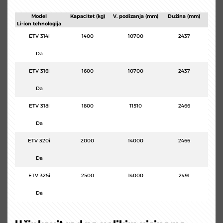
Model
Kapacitet (kg)
V. podizanja (mm)
Dužina (mm)
Li-ion tehnologija
ETV 314i
1400
10700
2437
Da
ETV 316i
1600
10700
2437
Da
ETV 318i
1800
11510
2466
Da
ETV 320i
2000
14000
2466
Da
ETV 325i
2500
14000
2491
Da