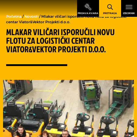
Početna
/
Novosti
/ Mlakar viličari isporučili novu flotu za logistički
centar Viator&Vektor Projekti d.o.o.
MLAKAR VILIČARI ISPORUČILI NOVU
FLOTU ZA LOGISTIČKI CENTAR
VIATOR&VEKTOR PROJEKTI D.O.O.