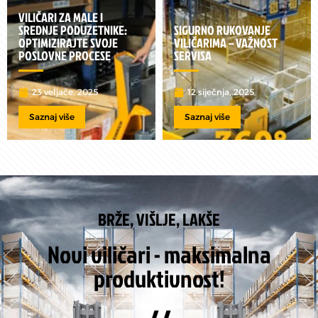
VILIČARI ZA MALE I
SREDNJE PODUZETNIKE:
SIGURNO RUKOVANJE
OPTIMIZIRAJTE SVOJE
VILIČARIMA – VAŽNOST
POSLOVNE PROCESE
SERVISA
23 veljače, 2025
12 siječnja, 2025
Saznaj više
Saznaj više
BRŽE, VIŠLJE, LAKŠE
Novi viličari - maksimalna
produktivnost!