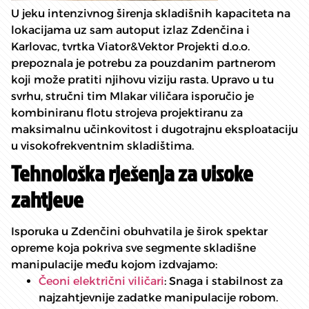
U jeku intenzivnog širenja skladišnih kapaciteta na
lokacijama uz sam autoput izlaz Zdenčina i
Karlovac, tvrtka Viator&Vektor Projekti d.o.o.
prepoznala je potrebu za pouzdanim partnerom
koji može pratiti njihovu viziju rasta. Upravo u tu
svrhu, stručni tim Mlakar viličara isporučio je
kombiniranu flotu strojeva projektiranu za
maksimalnu učinkovitost i dugotrajnu eksploataciju
u visokofrekventnim skladištima.
Tehnološka rješenja za visoke
zahtjeve
Isporuka u Zdenčini obuhvatila je širok spektar
opreme koja pokriva sve segmente skladišne
manipulacije među kojom izdvajamo:
Čeoni električni viličari
: Snaga i stabilnost za
najzahtjevnije zadatke manipulacije robom.