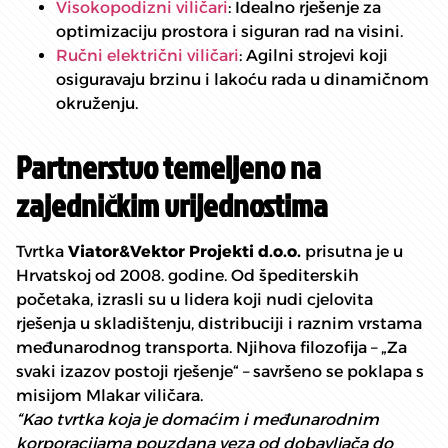
Visokopodizni viličari
: Idealno rješenje za
optimizaciju prostora i siguran rad na visini.
Ručni električni viličari
: Agilni strojevi koji
osiguravaju brzinu i lakoću rada u dinamičnom
okruženju.
Partnerstvo temeljeno na
zajedničkim vrijednostima
Tvrtka
Viator&Vektor Projekti d.o.o.
prisutna je u
Hrvatskoj od 2008. godine. Od špediterskih
početaka, izrasli su u lidera koji nudi cjelovita
rješenja u skladištenju, distribuciji i raznim vrstama
međunarodnog transporta. Njihova filozofija – „Za
svaki izazov postoji rješenje“ – savršeno se poklapa s
misijom Mlakar viličara.
“Kao tvrtka koja je domaćim i međunarodnim
korporacijama pouzdana veza od dobavljača do