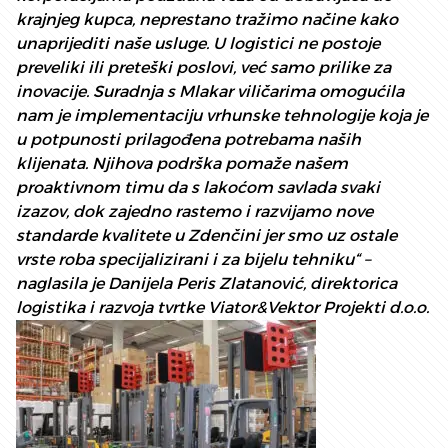
krajnjeg kupca, neprestano tražimo načine kako
unaprijediti naše usluge. U logistici ne postoje
preveliki ili preteški poslovi, već samo prilike za
inovacije. Suradnja s Mlakar viličarima omogućila
nam je implementaciju vrhunske tehnologije koja je
u potpunosti prilagođena potrebama naših
klijenata. Njihova podrška pomaže našem
proaktivnom timu da s lakoćom savlada svaki
izazov, dok zajedno rastemo i razvijamo nove
standarde kvalitete u Zdenčini jer smo uz ostale
vrste roba specijalizirani i za bijelu tehniku“ –
naglasila je Danijela Peris Zlatanović, direktorica
logistika i razvoja tvrtke Viator&Vektor Projekti d.o.o.