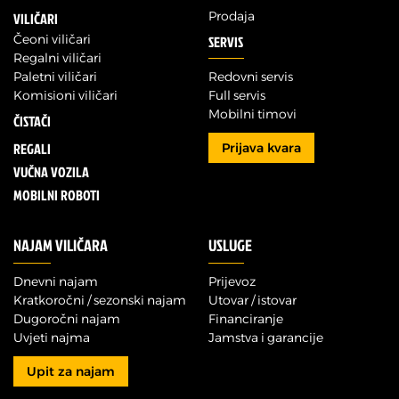
Prodaja
VILIČARI
Čeoni viličari
SERVIS
Regalni viličari
Paletni viličari
Redovni servis
Komisioni viličari
Full servis
Mobilni timovi
ČISTAČI
REGALI
Prijava kvara
VUČNA VOZILA
MOBILNI ROBOTI
NAJAM VILIČARA
USLUGE
Dnevni najam
Prijevoz
Kratkoročni / sezonski najam
Utovar / istovar
Dugoročni najam
Financiranje
Uvjeti najma
Jamstva i garancije
Upit za najam