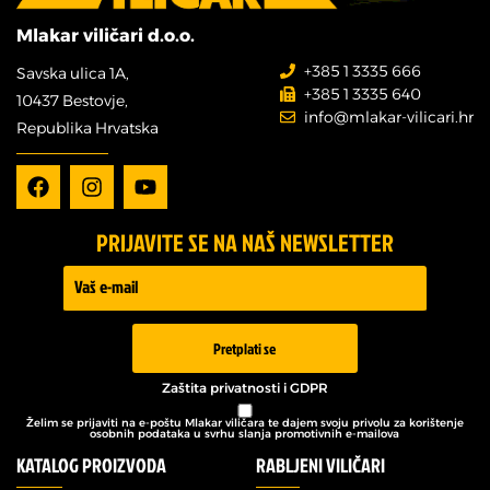
Mlakar viličari d.o.o.
+385 1 3335 666
Savska ulica 1A,
+385 1 3335 640
10437 Bestovje,
info@mlakar-vilicari.hr
Republika Hrvatska
PRIJAVITE SE NA NAŠ NEWSLETTER
Prijava -
Newsletter
Pretplati se
Zaštita privatnosti i GDPR
Želim se prijaviti na e-poštu Mlakar viličara te dajem svoju privolu za korištenje
osobnih podataka u svrhu slanja promotivnih e-mailova
KATALOG PROIZVODA
RABLJENI VILIČARI