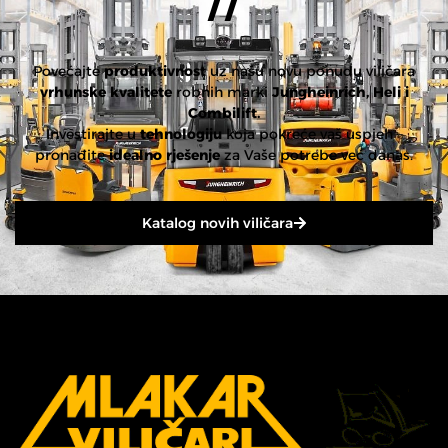
//
Povećajte
produktivnost
uz našu novu ponudu viličara
vrhunske
kvalitete
robnih marki
Jungheinrich, Heli i
Combilift.
Investirajte u
tehnologiju
koja pokreće vaš uspjeh –
pronađite
idealno rješenje
za Vaše potrebe već danas.
Katalog novih viličara