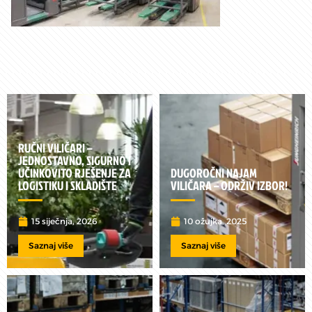
RUČNI VILIČARI –
JEDNOSTAVNO, SIGURNO I
UČINKOVITO RJEŠENJE ZA
DUGOROČNI NAJAM
LOGISTIKU I SKLADIŠTE
VILIČARA – ODRŽIV IZBOR!
15 siječnja, 2026
10 ožujka, 2025
Saznaj više
Saznaj više