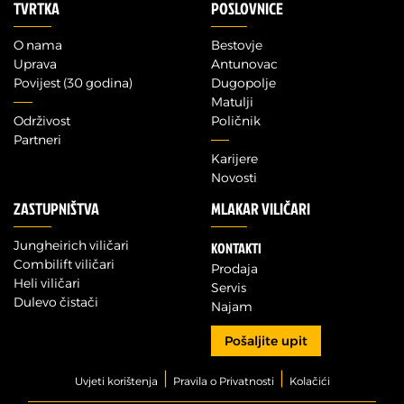
TVRTKA
POSLOVNICE
O nama
Bestovje
Uprava
Antunovac
Povijest (30 godina)
Dugopolje
Matulji
Održivost
Poličnik
Partneri
Karijere
Novosti
ZASTUPNIŠTVA
MLAKAR VILIČARI
Jungheirich viličari
KONTAKTI
Combilift viličari
Prodaja
Heli viličari
Servis
Dulevo čistači
Najam
Pošaljite upit
|
|
Uvjeti korištenja
Pravila o Privatnosti
Kolačići