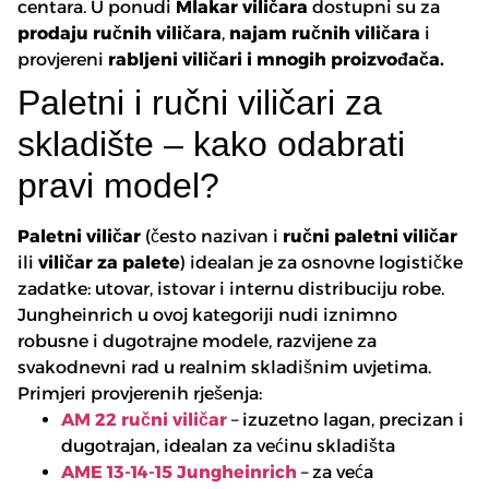
centara. U ponudi
Mlakar viličara
dostupni su za
prodaju ručnih viličara
,
najam ručnih viličara
i
provjereni
rabljeni viličari i mnogih proizvođača.
Paletni i ručni viličari za
skladište – kako odabrati
pravi model?
Paletni viličar
(često nazivan i
ručni paletni viličar
ili
viličar za palete
) idealan je za osnovne logističke
zadatke: utovar, istovar i internu distribuciju robe.
Jungheinrich u ovoj kategoriji nudi iznimno
robusne i dugotrajne modele, razvijene za
svakodnevni rad u realnim skladišnim uvjetima.
Primjeri provjerenih rješenja:
AM 22 ručni viličar
– izuzetno lagan, precizan i
dugotrajan, idealan za većinu skladišta
AME 13-14-15 Jungheinrich
– za veća