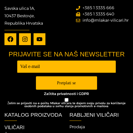
+385 1 3335 666
Savska ulica 1A,
+385 1 3335 640
10437 Bestovje,
info@mlakar-vilicari.hr
Republika Hrvatska
PRIJAVITE SE NA NAŠ NEWSLETTER
Prijava -
Newsletter
Pretplati se
Zaštita privatnosti i GDPR
Želim se prijaviti na e-poštu Mlakar viličara te dajem svoju privolu za korištenje
osobnih podataka u svrhu slanja promotivnih e-mailova
KATALOG PROIZVODA
RABLJENI VILIČARI
Prodaja
VILIČARI