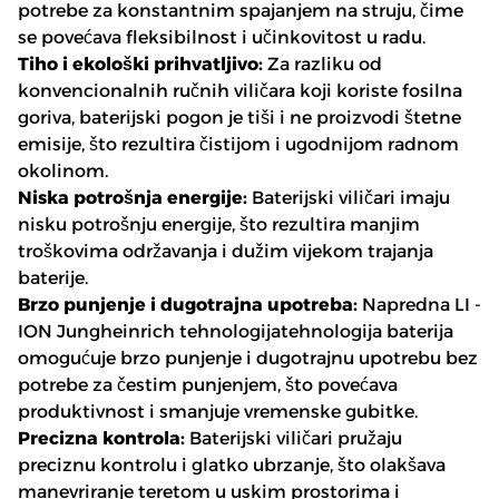
potrebe za konstantnim spajanjem na struju, čime
se povećava fleksibilnost i učinkovitost u radu.
Tiho i ekološki prihvatljivo:
Za razliku od
konvencionalnih ručnih viličara koji koriste fosilna
goriva, baterijski pogon je tiši i ne proizvodi štetne
emisije, što rezultira čistijom i ugodnijom radnom
okolinom.
Niska potrošnja energije:
Baterijski viličari imaju
nisku potrošnju energije, što rezultira manjim
troškovima održavanja i dužim vijekom trajanja
baterije.
Brzo punjenje i dugotrajna upotreba:
Napredna LI -
ION Jungheinrich tehnologijatehnologija baterija
omogućuje brzo punjenje i dugotrajnu upotrebu bez
potrebe za čestim punjenjem, što povećava
produktivnost i smanjuje vremenske gubitke.
Precizna kontrola:
Baterijski viličari pružaju
preciznu kontrolu i glatko ubrzanje, što olakšava
manevriranje teretom u uskim prostorima i