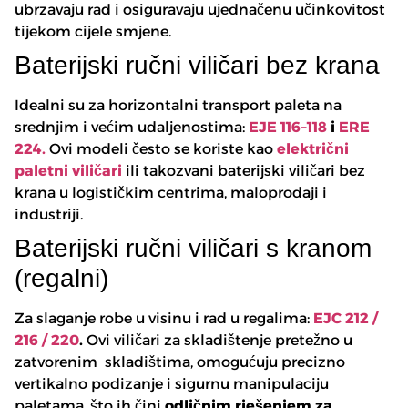
ubrzavaju rad i osiguravaju ujednačenu učinkovitost
tijekom cijele smjene.
Baterijski ručni viličari bez krana
Idealni su za horizontalni transport paleta na
srednjim i većim udaljenostima:
EJE 116–118
i
ERE
224.
Ovi modeli često se koriste kao
električni
paletni viličari
ili takozvani baterijski viličari bez
krana u logističkim centrima, maloprodaji i
industriji.
Baterijski ručni viličari s kranom
(regalni)
Za slaganje robe u visinu i rad u regalima:
EJC 212 /
216 / 220
.
Ovi viličari za skladištenje pretežno u
zatvorenim skladištima, omogućuju precizno
vertikalno podizanje i sigurnu manipulaciju
paletama, što ih čini
odličnim rješenjem za