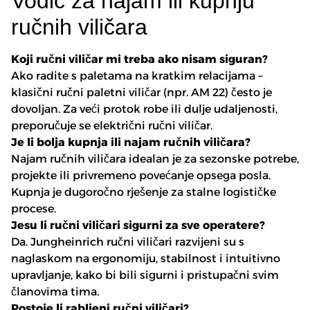
Vodič za najam ili kupnju
ručnih viličara
Koji ručni viličar mi treba ako nisam siguran?
Ako radite s paletama na kratkim relacijama –
klasični ručni paletni viličar (npr. AM 22) često je
dovoljan. Za veći protok robe ili dulje udaljenosti,
preporučuje se električni ručni viličar.
Je li bolja kupnja ili najam ručnih viličara?
Najam ručnih viličara idealan je za sezonske potrebe,
projekte ili privremeno povećanje opsega posla.
Kupnja je dugoročno rješenje za stalne logističke
procese.
Jesu li ručni viličari sigurni za sve operatere?
Da. Jungheinrich ručni viličari razvijeni su s
naglaskom na ergonomiju, stabilnost i intuitivno
upravljanje, kako bi bili sigurni i pristupačni svim
članovima tima.
Postoje li rabljeni ručni viličari?