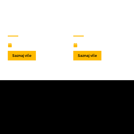
VILIČARI ZA MALE I
SREDNJE
PODUZETNIKE:
SIGURNO
OPTIMIZIRAJTE
RUKOVANJE
SVOJE POSLOVNE
VILIČARIMA –
PROCESE
VAŽNOST SERVISA
23 veljače, 2025
12 siječnja, 2025
Saznaj više
Saznaj više
BRŽE, VIŠLJE, LAKŠE
Novi viličari - maksimalna
produktivnost!