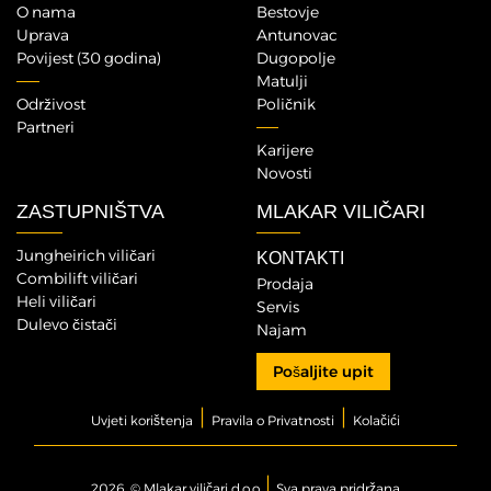
O nama
Bestovje
Uprava
Antunovac
Povijest (30 godina)
Dugopolje
Matulji
Održivost
Poličnik
Partneri
Karijere
Novosti
ZASTUPNIŠTVA
MLAKAR VILIČARI
Jungheirich viličari
KONTAKTI
Combilift viličari
Prodaja
Heli viličari
Servis
Dulevo čistači
Najam
Pošaljite upit
|
|
Uvjeti korištenja
Pravila o Privatnosti
Kolačići
|
2026. © Mlakar viličari d.o.o.
Sva prava pridržana