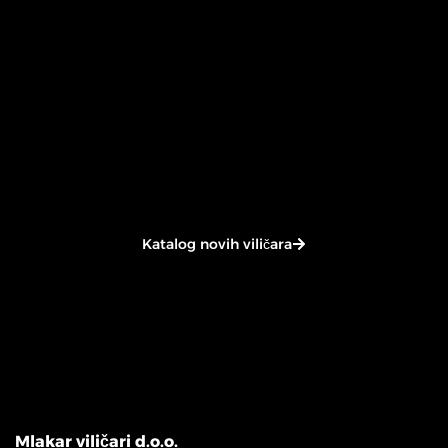
//
Povećajte
produktivnost
uz našu novu ponudu viličara
vrhunske
kvalitete
robnih marki
Jungheinrich, Heli i
Combilift.
Investirajte u
tehnologiju
koja pokreće vaš uspjeh –
pronađite
idealno rješenje
za Vaše potrebe već danas.
Katalog novih viličara
Mlakar viličari d.o.o.