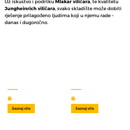
Uz iskustvo i podršku
Mlakar viličara
, te kvalitetu
Jungheinrich viličara
, svako skladište može dobiti
rješenje prilagođeno ljudima koji u njemu rade –
danas i dugoročno.
MLAKAR VILIČARI
ISPORUČILI NOVU
FLOTU ZA
LOGISTIČKI
CENTAR
DUGOROČNI
VIATOR&VEKTOR
NAJAM VILIČARA –
PROJEKTI D.O.O.
ODRŽIV IZBOR!
16 siječnja, 2026
10 ožujka, 2025
Saznaj više
Saznaj više