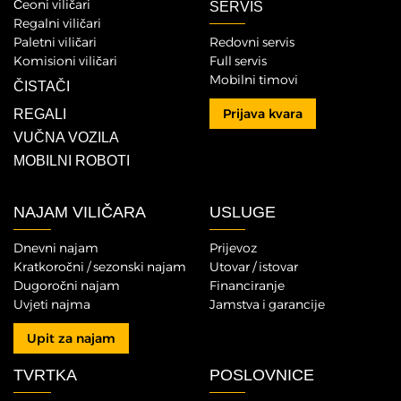
Čeoni viličari
SERVIS
Regalni viličari
Paletni viličari
Redovni servis
Komisioni viličari
Full servis
Mobilni timovi
ČISTAČI
Prijava kvara
REGALI
VUČNA VOZILA
MOBILNI ROBOTI
NAJAM VILIČARA
USLUGE
Dnevni najam
Prijevoz
Kratkoročni / sezonski najam
Utovar / istovar
Dugoročni najam
Financiranje
Uvjeti najma
Jamstva i garancije
Upit za najam
TVRTKA
POSLOVNICE