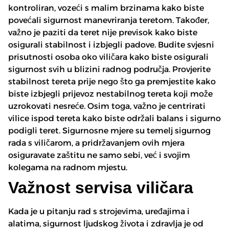
kontroliran, vozeći s malim brzinama kako biste
povećali sigurnost manevriranja teretom. Također,
važno je paziti da teret nije previsok kako biste
osigurali stabilnost i izbjegli padove. Budite svjesni
prisutnosti osoba oko viličara kako biste osigurali
sigurnost svih u blizini radnog područja. Provjerite
stabilnost tereta prije nego što ga premjestite kako
biste izbjegli prijevoz nestabilnog tereta koji može
uzrokovati nesreće. Osim toga, važno je centrirati
vilice ispod tereta kako biste održali balans i sigurno
podigli teret. Sigurnosne mjere su temelj sigurnog
rada s viličarom, a pridržavanjem ovih mjera
osiguravate zaštitu ne samo sebi, već i svojim
kolegama na radnom mjestu.
Važnost servisa viličara
Kada je u pitanju rad s strojevima, uređajima i
alatima, sigurnost ljudskog života i zdravlja je od