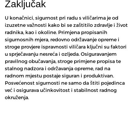
Zaključak
U konačnici, sigurnost pri radu s viličarima je od
izuzetne važnosti kako bi se zaštitilo zdravlje i život
radnika, kao i okoline. Primjena propisanih
sigurnosnih mjera, redovno održavanje opreme i
stroge provjere ispravnosti viličara ključni su faktori
u sprječavanju nesreća i ozljeda. Osiguravanjem
pravilnog obučavanja, stroge primjene propisa te
stalnog nadzora i održavanja opreme, rad na
radnom mjestu postaje siguran i produktivan.
Posvećenost sigurnosti ne samo da štiti pojedinca
već i osigurava učinkovitost i stabilnost radnog
okruženja.
MLAKAR VILIČARI
RUČNI VILIČARI –
ISPORUČILI NOVU
JEDNOSTAVNO,