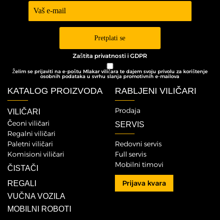
Prijava -
Newsletter
Pretplati se
Zaštita privatnosti i GDPR
Želim se prijaviti na e-poštu Mlakar viličara te dajem svoju privolu za korištenje
osobnih podataka u svrhu slanja promotivnih e-mailova
KATALOG PROIZVODA
RABLJENI VILIČARI
Prodaja
VILIČARI
Čeoni viličari
SERVIS
Regalni viličari
Paletni viličari
Redovni servis
Komisioni viličari
Full servis
Mobilni timovi
ČISTAČI
Prijava kvara
REGALI
VUČNA VOZILA
MOBILNI ROBOTI