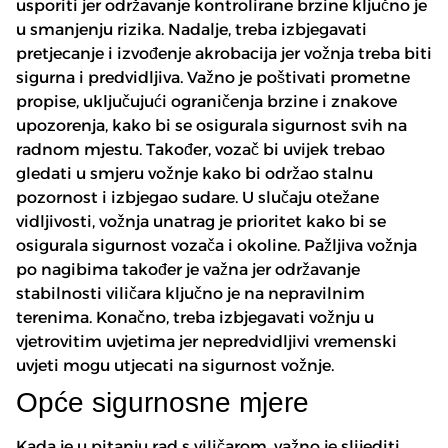
usporiti jer održavanje kontrolirane brzine ključno je
u smanjenju rizika. Nadalje, treba izbjegavati
pretjecanje i izvođenje akrobacija jer vožnja treba biti
sigurna i predvidljiva. Važno je poštivati prometne
propise, uključujući ograničenja brzine i znakove
upozorenja, kako bi se osigurala sigurnost svih na
radnom mjestu. Također, vozač bi uvijek trebao
gledati u smjeru vožnje kako bi održao stalnu
pozornost i izbjegao sudare. U slučaju otežane
vidljivosti, vožnja unatrag je prioritet kako bi se
osigurala sigurnost vozača i okoline. Pažljiva vožnja
po nagibima također je važna jer održavanje
stabilnosti viličara ključno je na nepravilnim
terenima. Konačno, treba izbjegavati vožnju u
vjetrovitim uvjetima jer nepredvidljivi vremenski
uvjeti mogu utjecati na sigurnost vožnje.
Opće sigurnosne mjere
Kada je u pitanju rad s viličarom, važno je slijediti