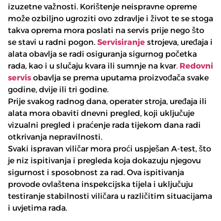
izuzetne važnosti. Korištenje neispravne opreme
može ozbiljno ugroziti ovo zdravlje i život te se stoga
takva oprema mora poslati na servis prije nego što
se stavi u radni pogon.
Servisiranje
strojeva, uređaja i
alata obavlja se radi osiguranja sigurnog početka
rada, kao i u slučaju kvara ili sumnje na kvar
.
Redovni
servis
obavlja se prema uputama proizvođača svake
godine, dvije ili tri godine.
Prije svakog radnog dana, operater stroja, uređaja ili
alata mora obaviti dnevni pregled, koji uključuje
vizualni pregled i praćenje rada tijekom dana radi
otkrivanja nepravilnosti.
Svaki ispravan viličar mora proći uspješan A-test, što
je niz ispitivanja i pregleda koja dokazuju njegovu
sigurnost i sposobnost za rad. Ova ispitivanja
provode ovlaštena inspekcijska tijela i uključuju
testiranje stabilnosti viličara u različitim situacijama
i uvjetima rada.