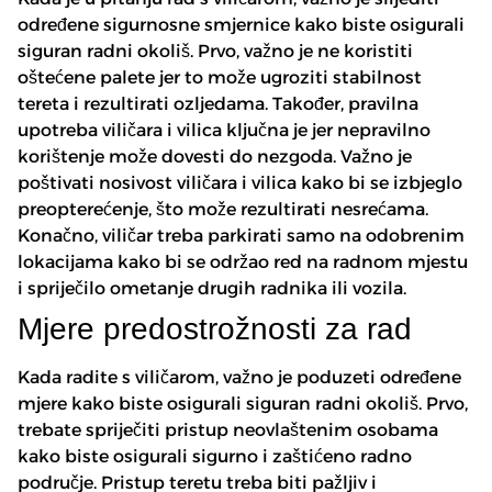
određene sigurnosne smjernice kako biste osigurali
siguran radni okoliš. Prvo, važno je ne koristiti
oštećene palete jer to može ugroziti stabilnost
tereta i rezultirati ozljedama. Također, pravilna
upotreba viličara i vilica ključna je jer nepravilno
korištenje može dovesti do nezgoda. Važno je
poštivati nosivost viličara i vilica kako bi se izbjeglo
preopterećenje, što može rezultirati nesrećama.
Konačno, viličar treba parkirati samo na odobrenim
lokacijama kako bi se održao red na radnom mjestu
i spriječilo ometanje drugih radnika ili vozila.
Mjere predostrožnosti za rad
Kada radite s viličarom, važno je poduzeti određene
mjere kako biste osigurali siguran radni okoliš. Prvo,
trebate spriječiti pristup neovlaštenim osobama
kako biste osigurali sigurno i zaštićeno radno
područje. Pristup teretu treba biti pažljiv i