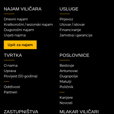
NAJAM VILIČARA
USLUGE
Dnevni najam
Prijevoz
Kratkoročni / sezonski najam
Utovar / istovar
Dugoročni najam
Financiranje
Uvjeti najma
Jamstva i garancije
Upit za najam
TVRTKA
POSLOVNICE
O nama
Bestovje
Uprava
Antunovac
Povijest (30 godina)
Dugopolje
Matulji
Održivost
Poličnik
Partneri
Karijere
Novosti
ZASTUPNIŠTVA
MLAKAR VILIČARI