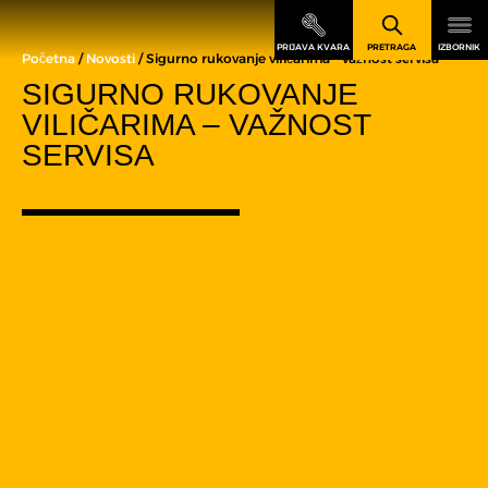
Početna
/
Novosti
/ Sigurno rukovanje viličarima – važnost servisa
SIGURNO RUKOVANJE
VILIČARIMA – VAŽNOST
SERVISA