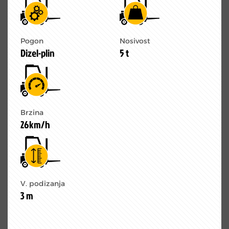
Pogon
Nosivost
Dizel-plin
5 t
Brzina
26km/h
V. podizanja
3 m