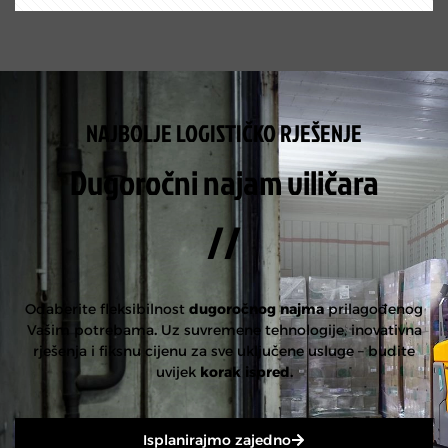
NAJBOLJE LOGISTIČKO RJEŠENJE
Dugoročni najam viličara
//
Odaberite fleksibilnost
dugoročnog najma
prilagođenog
Vašim potrebama
.
Uz suvremene tehnologije, inovativna
rješenja i fiksnu cijenu za sve uključene usluge – budite
uvijek
korak ispred.
Isplanirajmo zajedno