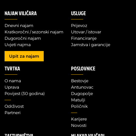
NAJAM VILIČARA
USLUGE
Dnevni najam
Prijevoz
Kratkoročni / sezonski najam
Utovar / istovar
Dugoročni najam
Financiranje
Uvjeti najma
Jamstva i garancije
Upit za najam
TVRTKA
POSLOVNICE
O nama
Bestovje
Uprava
Antunovac
Povijest (30 godina)
Dugopolje
Matulji
Održivost
Poličnik
Partneri
Karijere
Novosti
ZASTUPNIŠTVA
MLAKAR VILIČARI