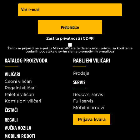
Prijava -
Newsletter
Pretplati se
Zaštita privatnosti i GDPR
Želim se prijaviti na e-poštu Mlakar viličara te dajem svoju privolu za korištenje
osobnih podataka u svrhu slanja promotivnih e-mailova
KATALOG PROIZVODA
RABLJENI VILIČARI
Prodaja
VILIČARI
Čeoni viličari
SERVIS
Regalni viličari
Paletni viličari
Redovni servis
Komisioni viličari
Full servis
Mobilni timovi
ČISTAČI
REGALI
Prijava kvara
VUČNA VOZILA
MOBILNI ROBOTI