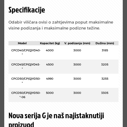
Specifikacije
Odabir viličara ovisi o zahtjevima poput maksimalne
visine podizanja i maksimalne podizne težine.
Model
Kapacitet (kg)
V. podizanja (mm)
Dužina (mm)
CPCD40/CP(Q)YD40-
4000
3000
3185
*
CPCD45/CP(Q)YD45-
4500
3000
3205
*
CPCD50/CP(Q)YD50-
4990
3000
3255
*
CPCD50/CP(Q)YD50-
5000
3000
3305
*-06
Nova serija G je naš najistaknutiji
proizvod