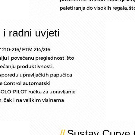
paletiranja do visokih regala, št
i radni uvjeti
 210-216/ ETM 214/216
ju i povećanu preglednost, što
većanju produktivnosti.
rasporedu upravljačkih papučica
e Control automatski
SOLO-PILOT ručka za upravljanje
 čak i na velikim visinama
Sustav Curve 