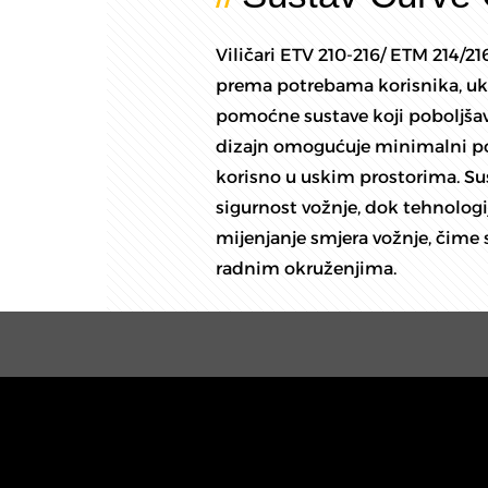
Viličari ETV 210-216/ ETM 214/21
prema potrebama korisnika, ukl
pomoćne sustave koji poboljšava
dizajn omogućuje minimalni pol
korisno u uskim prostorima. Su
sigurnost vožnje, dok tehnolog
mijenjanje smjera vožnje, čime
radnim okruženjima.