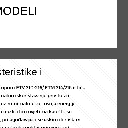
MODELI
eristike i
stupom ETV 210-216/ ETM 214/216 ističu
alno iskorištavanje prostora i
uz minimalnu potrošnju energije.
u različitim uvjetima kao što su
li, prilagođavajući se uskim ili niskim
je za širok spektar primjena, od