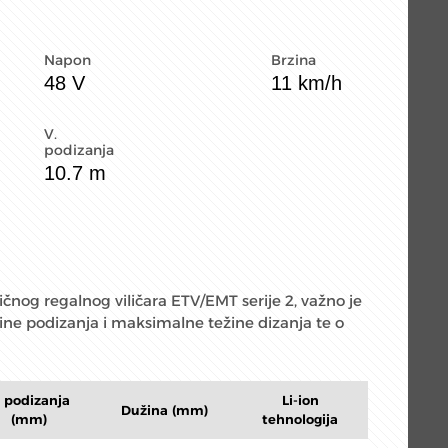
Napon
Brzina
48 V
11 km/h
V.
podizanja
10.7 m
čnog regalnog viličara ETV/EMT serije 2, važno je
ne podizanja i maksimalne težine dizanja te o
. podizanja
Li-ion
Dužina (mm)
(mm)
tehnologija