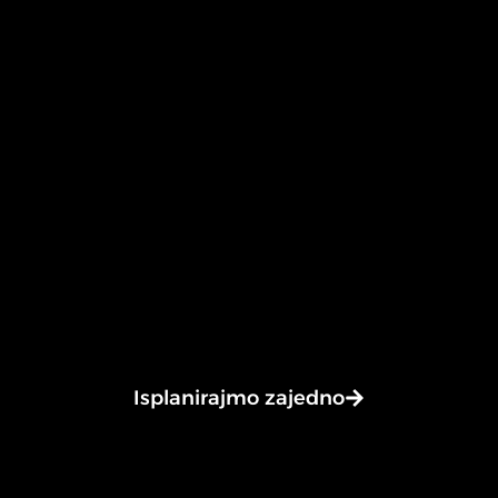
BOLJE LOGISTIČKO RJEŠ
oročni najam vili
//
ite fleksibilnost
dugoročnog najma
prilagođenog
.
Uz suvremene tehnologije, inovativna rješenja i f
a sve uključene usluge – budite uvijek
korak ispre
Isplanirajmo zajedno