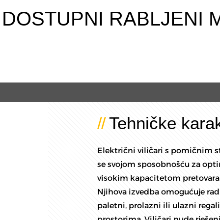
DOSTUPNI RABLJENI 
Tehničke karakt
Električni viličari s pomičnim 
se svojom sposobnošću za optim
visokim kapacitetom pretovara 
Njihova izvedba omogućuje rad 
paletni, prolazni ili ulazni rega
prostorima. Viličari nude rješen