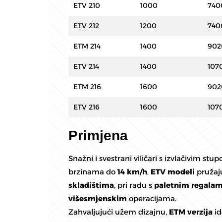
ETV 210
1000
740
ETV 212
1200
740
ETM 214
1400
902
ETV 214
1400
107
ETM 216
1600
902
ETV 216
1600
107
Primjena
Snažni i svestrani viličari s izvlačivim st
brzinama do
14 km/h
,
ETV modeli
pružaj
skladištima
, pri radu s
paletnim regala
višesmjenskim
operacijama.
Zahvaljujući užem dizajnu,
ETM verzija
id