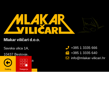
Mlakar viličari d.o.o.
+385 1 3335 666
Savska ulica 1A,
+385 1 3335 640
10437 Bestovje,
info@mlakar-vilicari.hr
Republika Hrvatska
PRIJAVITE SE NA NAŠ NEWSLETTER
Prijava -
Pretplati se
Newsletter
Zaštita privatnosti i GDPR