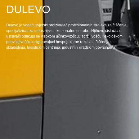
DULEVO
Dulevo je vodeći svjetski proizvođač profesionalnih strojeva za čišćenje,
specijaliziran za industrijske i komunalne potrebe. Njihove čistačice i
usisivači odlikuju se visokom učinkovitošću, izdržljivošću i ekološkom
prihvatljivošću, osiguravajući besprijekorne rezultate čišćenja u
skladištima, logističkim centrima, industriji i gradskim površinama.