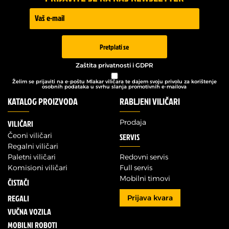
Prijava -
Newsletter
Pretplati se
Zaštita privatnosti i GDPR
Želim se prijaviti na e-poštu Mlakar viličara te dajem svoju privolu za korištenje
osobnih podataka u svrhu slanja promotivnih e-mailova
KATALOG PROIZVODA
RABLJENI VILIČARI
Prodaja
VILIČARI
Čeoni viličari
SERVIS
Regalni viličari
Paletni viličari
Redovni servis
Komisioni viličari
Full servis
Mobilni timovi
ČISTAČI
REGALI
Prijava kvara
VUČNA VOZILA
MOBILNI ROBOTI