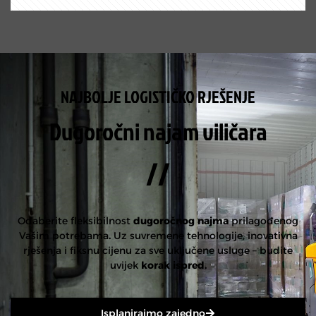
NAJBOLJE LOGISTIČKO RJEŠENJE
Dugoročni najam viličara
//
Odaberite fleksibilnost
dugoročnog najma
prilagođenog
Vašim potrebama
.
Uz suvremene tehnologije, inovativna
rješenja i fiksnu cijenu za sve uključene usluge – budite
uvijek
korak ispred.
Isplanirajmo zajedno