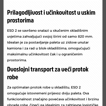
Prilagodljivost i učinkovitost u uskim
prostorima
ESD 2 se savršeno snalazi u skučenim skladišnim
uvjetima zahvaljujući svojoj širini od samo 820 mm.
Idealan je za postavljanje paleta uz zidove unutar
kamiona i za rad u blok-skladištima, omogućujući
maksimalnu učinkovitost čak i u ograničenim
prostorima.
Dvoslojni transport za veći protok
robe
Za optimalan protok robe u skladištu, ESD 2
omogućuje istovremeni prijevoz dviju paleta. Ova
funkcionalnost značajno povećava učinkovitost i brzinu
obrade robe, čineći ga idealnim za zahtjevne logističke