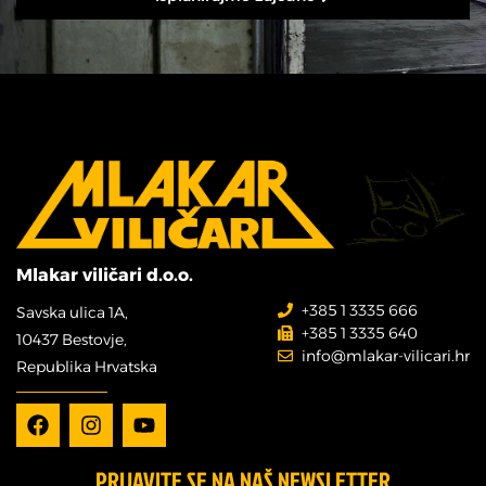
Mlakar viličari d.o.o.
+385 1 3335 666
Savska ulica 1A,
+385 1 3335 640
10437 Bestovje,
info@mlakar-vilicari.hr
Republika Hrvatska
PRIJAVITE SE NA NAŠ NEWSLETTER