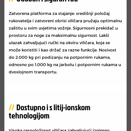
Zatvorena platforma za stajanje: središnji položaj
rukovatelja i zatvoreni obrisi viličara pružaju optimalnu
zaštitu u svim uvjetima vožnje. Sigurnosni prekidač u
prostoru za noge za maksimalnu sigurnost. Lakši
ulazak zahvaljujući ručki na okviru viličara, koja se
može koristiti i kao držač za razne funkcije. Nosivost
do 2.000 kg pri podizanju na potpornim rukama,
odnosno po 1.000 kg na jarbolu i potpornim rukama u
dvoslojnom transportu.
Dostupno i s litij-ionskom
tehnologijom
Visoka raspoloživost viličara zahvaljujući iznimno