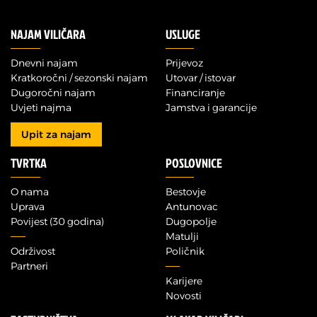
NAJAM VILIČARA
USLUGE
Dnevni najam
Prijevoz
Kratkoročni / sezonski najam
Utovar / istovar
Dugoročni najam
Financiranje
Uvjeti najma
Jamstva i garancije
Upit za najam
TVRTKA
POSLOVNICE
O nama
Bestovje
Uprava
Antunovac
Povijest (30 godina)
Dugopolje
Matulji
Održivost
Poličnik
Partneri
Karijere
Novosti