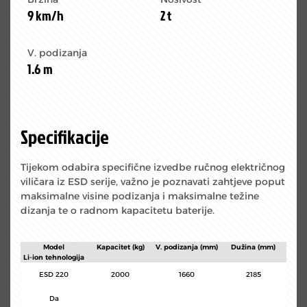
9 km/h
2 t
V. podizanja
1.6 m
Specifikacije
Tijekom odabira specifične izvedbe ručnog električnog
viličara iz ESD serije, važno je poznavati zahtjeve poput
maksimalne visine podizanja i maksimalne težine
dizanja te o radnom kapacitetu baterije.
Model
Kapacitet (kg)
V. podizanja (mm)
Dužina (mm)
Li-ion tehnologija
ESD 220
2000
1660
2185
Da