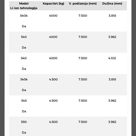
Model
Kapacitet (kg)
V. podizanja (mm)
Dužina (mm)
Li-ion tehnologija
540k
4000
7.500
3.818
Da
540
4000
7.500
3.962
Da
S40
4000
7.500
4.102
Da
545k
4.500
7.500
3.818
Da
545
4.500
7.500
3.962
Da
550
4.500
7.500
3.962
Da