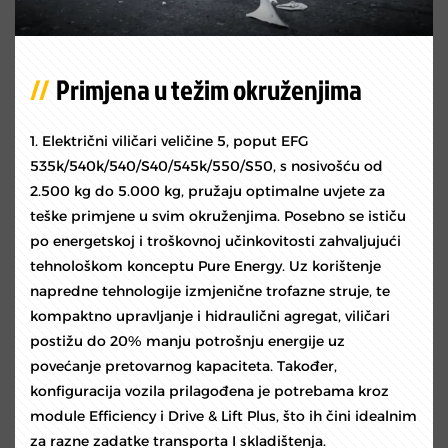
Primjena u težim okruženjima
1. Električni viličari veličine 5, poput EFG
535k/540k/540/S40/545k/550/S50, s nosivošću od
2.500 kg do 5.000 kg, pružaju optimalne uvjete za
teške primjene u svim okruženjima. Posebno se ističu
po energetskoj i troškovnoj učinkovitosti zahvaljujući
tehnološkom konceptu Pure Energy. Uz korištenje
napredne tehnologije izmjenične trofazne struje, te
kompaktno upravljanje i hidraulični agregat, viličari
postižu do 20% manju potrošnju energije uz
povećanje pretovarnog kapaciteta. Također,
konfiguracija vozila prilagođena je potrebama kroz
module Efficiency i Drive & Lift Plus, što ih čini idealnim
za razne zadatke transporta I skladištenja.