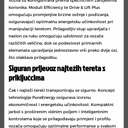
Vozila su konfigurirana prema specifičnim zahtjevima
korisnika. Moduli Efficiency te Drive & Lift Plus
omogućuju promjenjive brzine vožnje i podizanja,
osiguravajući optimalnu energetsku učinkovitost pri
manipulaciji teretom. Prilagodljiv stup upravljača i
naslon za ruku omogućuju udobnost za vozače
različitih veličina, dok se podesivost primarnih
elemenata upravljanja jednostavno vrši preko dvije osi,
što olakšava prilagodbu.
Siguran prijevoz najtežih tereta s
priključcima
Čak i najteži tereti transportiraju se sigurno. Koncept
tehnologije PureEnergy osigurava izvrsnu
ekonomičnost i energetsku učinkovitost. Kompaktni
jarbol s proširenim vidnim poljem i inteligentnim
kontrolama koje se prilagođavaju primjeni i profilu
vozača omogućuju optimalne performanse u svakom