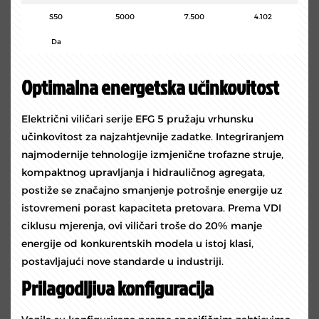
S50
5000
7.500
4.102
Da
Optimalna energetska učinkovitost
Električni viličari serije EFG 5 pružaju vrhunsku
učinkovitost za najzahtjevnije zadatke. Integriranjem
najmodernije tehnologije izmjenične trofazne struje,
kompaktnog upravljanja i hidrauličnog agregata,
postiže se značajno smanjenje potrošnje energije uz
istovremeni porast kapaciteta pretovara. Prema VDI
ciklusu mjerenja, ovi viličari troše do 20% manje
energije od konkurentskih modela u istoj klasi,
postavljajući nove standarde u industriji.
Prilagodljiva konfiguracija