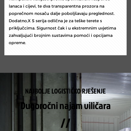
lanaca i cijevi, te dva transparentna prozora na
poprečnom nosaču dalje poboljšavaju preglednost.
Dodatno,X S serija odlična je za teške terete s
priključcima. Sigurnost čak i u ekstremnim uvjetima
zahvaljujući brojnim sustavima pomoći i opcijama
opreme.
NAJBOLJE LOGISTIČKO RJEŠENJE
Dugoročni najam viličara
//