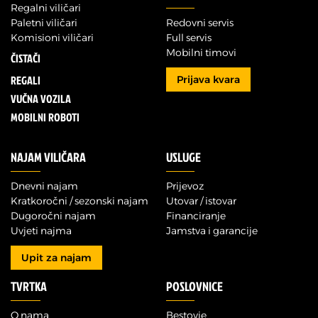
Regalni viličari
Paletni viličari
Redovni servis
Komisioni viličari
Full servis
Mobilni timovi
ČISTAČI
REGALI
Prijava kvara
VUČNA VOZILA
MOBILNI ROBOTI
NAJAM VILIČARA
USLUGE
Dnevni najam
Prijevoz
Kratkoročni / sezonski najam
Utovar / istovar
Dugoročni najam
Financiranje
Uvjeti najma
Jamstva i garancije
Upit za najam
TVRTKA
POSLOVNICE
O nama
Bestovje