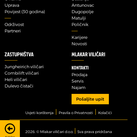
Uprava
Antunovac
Povijest (30 godina)
Dugopolje
Matulji
Održivost
Poličnik
Partneri
Karijere
Novosti
ZASTUPNIŠTVA
MLAKAR VILIČARI
Jungheirich viličari
KONTAKTI
Combilift viličari
Prodaja
Heli viličari
Servis
Dulevo čistači
Najam
Pošaljite upit
|
|
Upit za model
Uvjeti korištenja
Pravila o Privatnosti
Kolačići
Zainteresirani ste za kupnju ili najam ovog modela?
|
Zatražite ponudu
2026. © Mlakar viličari d.o.o.
Sva prava pridržana