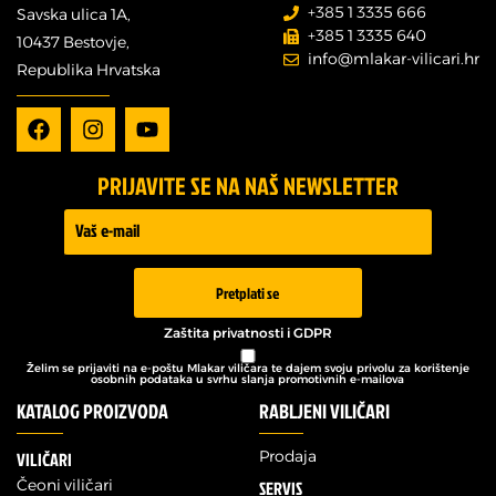
+385 1 3335 666
Savska ulica 1A,
+385 1 3335 640
10437 Bestovje,
info@mlakar-vilicari.hr
Republika Hrvatska
PRIJAVITE SE NA NAŠ NEWSLETTER
Prijava -
Newsletter
Pretplati se
Zaštita privatnosti i GDPR
Želim se prijaviti na e-poštu Mlakar viličara te dajem svoju privolu za korištenje
osobnih podataka u svrhu slanja promotivnih e-mailova
KATALOG PROIZVODA
RABLJENI VILIČARI
Prodaja
VILIČARI
Čeoni viličari
SERVIS