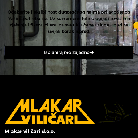
Odaberite fleksibilnost
dugoročnog najma
prilagođenog
Vašim potrebama
.
Uz suvremene tehnologije, inovativna
rješenja i fiksnu cijenu za sve uključene usluge – budite
uvijek
korak ispred.
Isplanirajmo zajedno
Mlakar viličari d.o.o.