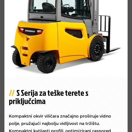
S Serija za teške terete s
priključcima
Kompaktni okvir viličara značajno proširuje vidno
polje, pružajući najbolju vidljivost na tržištu.
Kompaktni kutijasti profili, optimizirani raspored