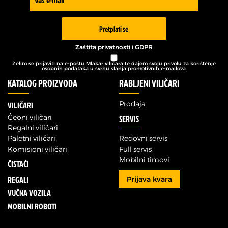
Newsletter
Pretplati se
Zaštita privatnosti i GDPR
Želim se prijaviti na e-poštu Mlakar viličara te dajem svoju privolu za korištenje
osobnih podataka u svrhu slanja promotivnih e-mailova
KATALOG PROIZVODA
RABLJENI VILIČARI
Prodaja
VILIČARI
Čeoni viličari
SERVIS
Regalni viličari
Paletni viličari
Redovni servis
Komisioni viličari
Full servis
Mobilni timovi
ČISTAČI
REGALI
Prijava kvara
VUČNA VOZILA
MOBILNI ROBOTI