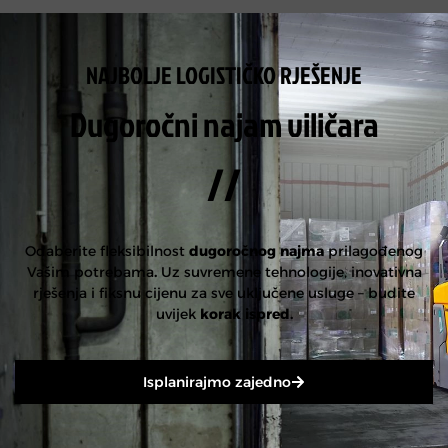
NAJBOLJE LOGISTIČKO RJEŠENJE
Dugoročni najam viličara
//
Odaberite fleksibilnost
dugoročnog najma
prilagođenog
Vašim potrebama
.
Uz suvremene tehnologije, inovativna
rješenja i fiksnu cijenu za sve uključene usluge – budite
uvijek
korak ispred.
Isplanirajmo zajedno