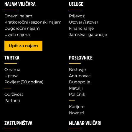
NAJAM VILIČARA
USLUGE
Dnevni najam
Prijevoz
Kratkoročni / sezonski najam
Utovar / istovar
Dugoročni najam
Financiranje
Uvjeti najma
Jamstva i garancije
Upit za najam
TVRTKA
POSLOVNICE
O nama
Bestovje
Uprava
Antunovac
Povijest (30 godina)
Dugopolje
Matulji
Održivost
Poličnik
Partneri
Karijere
Novosti
ZASTUPNIŠTVA
MLAKAR VILIČARI