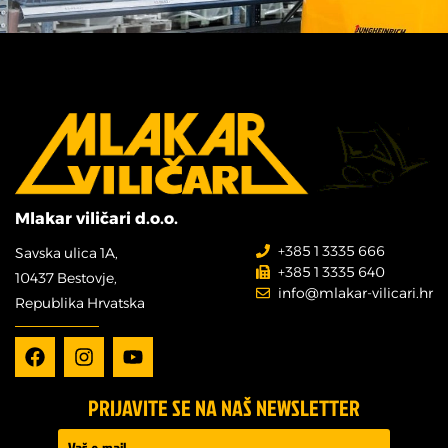
Mlakar viličari d.o.o.
+385 1 3335 666
Savska ulica 1A,
+385 1 3335 640
10437 Bestovje,
info@mlakar-vilicari.hr
Republika Hrvatska
PRIJAVITE SE NA NAŠ NEWSLETTER
Prijava -