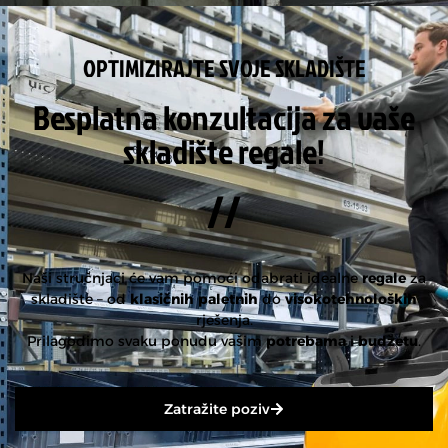
OPTIMIZIRAJTE SVOJE SKLADIŠTE
Besplatna konzultacija za vaše
skladište regale!
//
Naši stručnjaci će vam pomoći odabrati idealne
regale
za
skladište – od
klasičnih paletnih
do
visokotehnoloških
rješenja.
Prilagodimo svaku ponudu vašim
potrebama
i
budžetu
.
Zatražite poziv