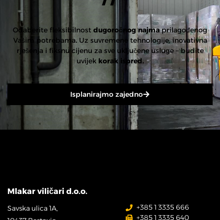
Odaberite fleksibilnost
dugoročnog najma
prilagođenog
Vašim potrebama
.
Uz suvremene tehnologije, inovativna
rješenja i fiksnu cijenu za sve uključene usluge – budite
uvijek
korak ispred.
Isplanirajmo zajedno
Mlakar viličari d.o.o.
+385 1 3335 666
Savska ulica 1A,
+385 1 3335 640