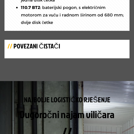
jedna disk četka
110.7 BT2
: baterijski pogon, s električnim
motorom za vuču i radnom širinom od 680 mm;
dvije disk četke
//
POVEZANI ČISTAČI
NAJBOLJE LOGISTIČKO RJEŠENJE
Dugoročni najam viličara
//