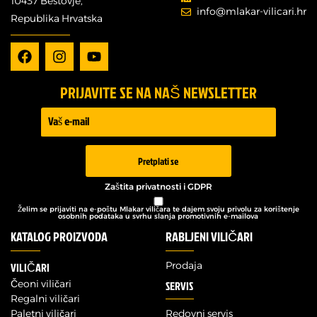
10437 Bestovje,
info@mlakar-vilicari.hr
Republika Hrvatska
PRIJAVITE SE NA NAŠ NEWSLETTER
Prijava -
Newsletter
Pretplati se
Zaštita privatnosti i GDPR
Želim se prijaviti na e-poštu Mlakar viličara te dajem svoju privolu za korištenje
osobnih podataka u svrhu slanja promotivnih e-mailova
KATALOG PROIZVODA
RABLJENI VILIČARI
Prodaja
VILIČARI
Čeoni viličari
SERVIS
Regalni viličari
Paletni viličari
Redovni servis