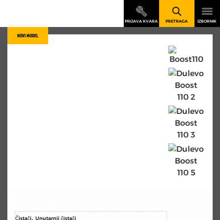
NOVI MODEL
,
Čistači
Unutarnji čistači