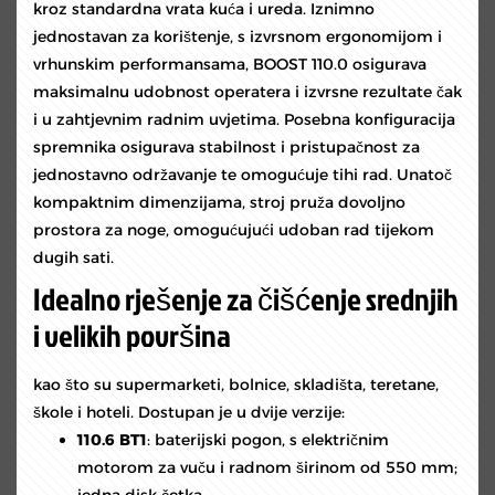
kroz standardna vrata kuća i ureda. Iznimno
jednostavan za korištenje, s izvrsnom ergonomijom i
vrhunskim performansama, BOOST 110.0 osigurava
maksimalnu udobnost operatera i izvrsne rezultate čak
i u zahtjevnim radnim uvjetima. Posebna konfiguracija
spremnika osigurava stabilnost i pristupačnost za
jednostavno održavanje te omogućuje tihi rad. Unatoč
kompaktnim dimenzijama, stroj pruža dovoljno
prostora za noge, omogućujući udoban rad tijekom
dugih sati.
Idealno rješenje za čišćenje srednjih
i velikih površina
kao što su supermarketi, bolnice, skladišta, teretane,
škole i hoteli. Dostupan je u dvije verzije:
110.6 BT1
: baterijski pogon, s električnim
motorom za vuču i radnom širinom od 550 mm;