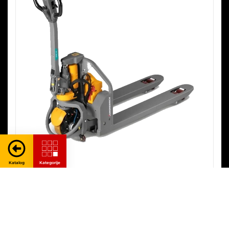
Ručni viličari
AME 13/15/16
Bez pogona
1.3 t
0.110 m
SVE KARAKTERISTIKE