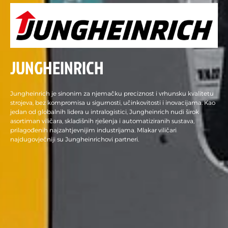
JUNGHEINRICH
Jungheinrich je sinonim za njemačku preciznost i vrhunsku kvalitetu
strojeva, bez kompromisa u sigurnosti, učinkovitosti i inovacijama. Kao
jedan od globalnih lidera u intralogistici, Jungheinrich nudi širok
asortiman viličara, skladišnih rješenja i automatiziranih sustava,
prilagođenih najzahtjevnijim industrijama. Mlakar viličari
najdugovječniji su Jungheinrichovi partneri.