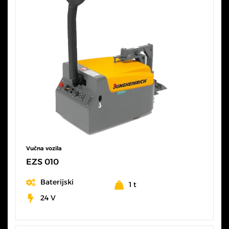
Vučna vozila
EZS 010
Baterijski
1 t
24 V
SVE KARAKTERISTIKE