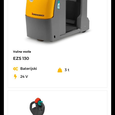
Vučna vozila
EZS 130
Baterijski
3 t
24 V
SVE KARAKTERISTIKE