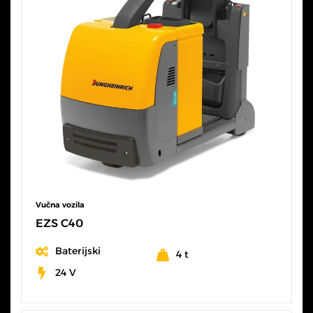
Vučna vozila
EZS C40
Baterijski
4 t
24 V
SVE KARAKTERISTIKE