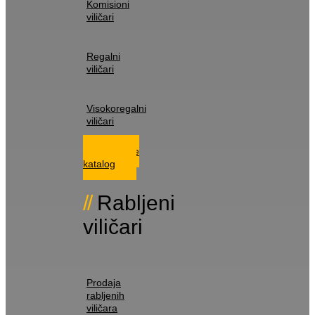
Komisioni
viličari
Regalni
viličari
Visokoregalni
viličari
Istražite
katalog
Rabljeni
viličari
Prodaja
rabljenih
viličara