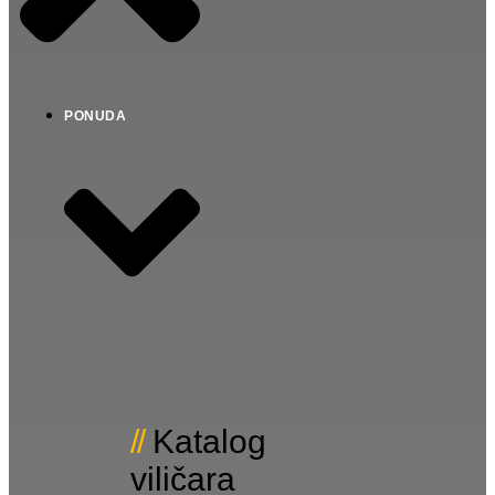
PONUDA
Katalog
viličara