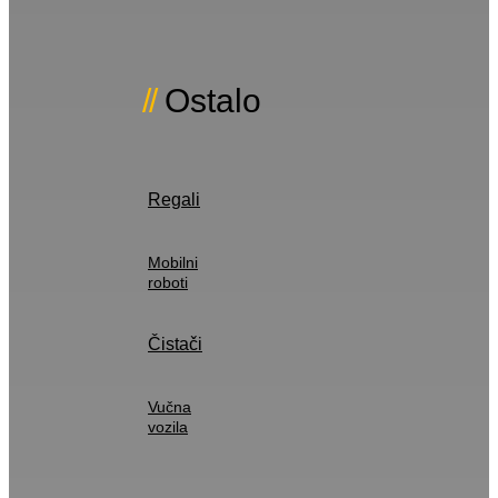
Ostalo
Regali
Mobilni
roboti
Čistači
Vučna
vozila