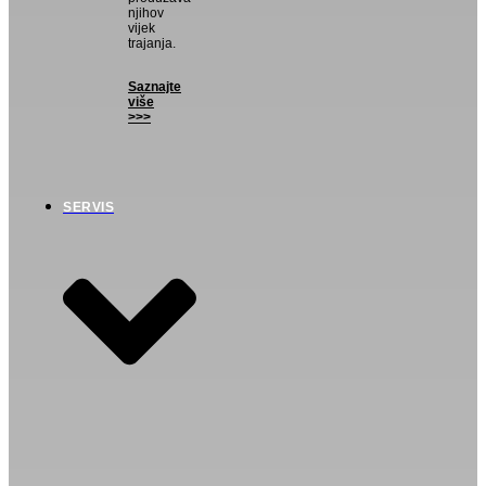
njihov
vijek
trajanja.
Saznajte
više
>>>
SERVIS