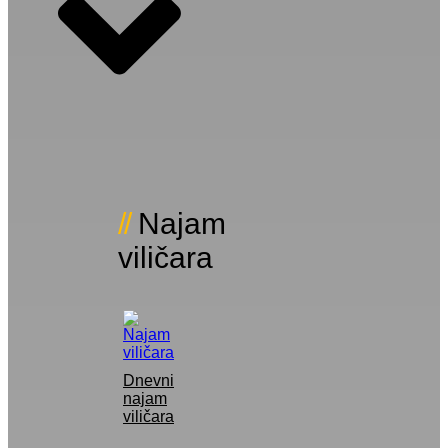
Najam
viličara
Dnevni
najam
viličara