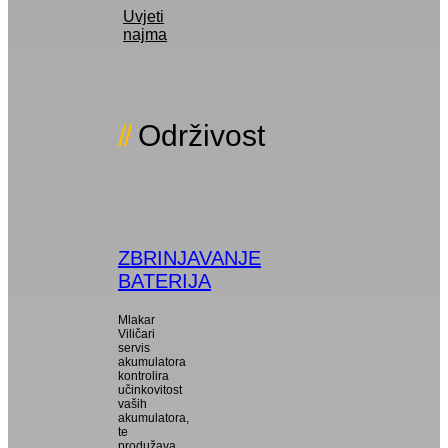
Uvjeti
najma
Održivost
ZBRINJAVANJE
BATERIJA
Mlakar
Viličari
servis
akumulatora
kontrolira
učinkovitost
vaših
akumulatora,
te
produžava